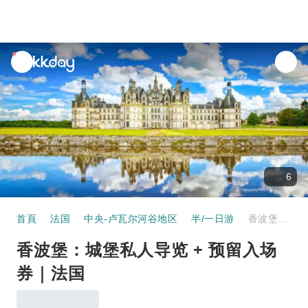
unread
notifications
6
首頁
法国
中央-卢瓦尔河谷地区
半/一日游
香波堡：城堡私人导览 + 预留入场券｜法国
香波堡：城堡私人导览 + 预留入场
券｜法国