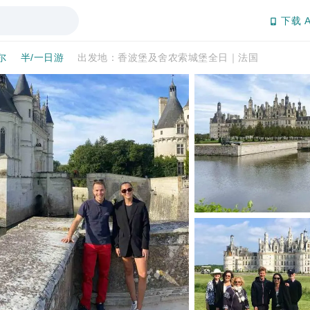
下载 A
尔
半/一日游
出发地：香波堡及舍农索城堡全日｜法国