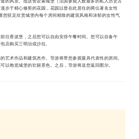
沿途的风景。抵达舍农索城堡（法国参观人数最多的私人历史古
。漫步于精心修剪的花园，花园以曾在此居住的两位著名女性
。请您驻足欣赏城堡内每个房间精致的建筑风格和浓郁的女性气
您前往香波堡，之后您可以自由安排午餐时间。您可以自备午
面包店购买三明治或沙拉。
煌的艺术作品和建筑杰作。导游将带您参观最具代表性的房间。
您可以饱览城堡的壮丽景色。之后，导游将送您返回图尔。