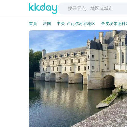
首頁
法国
中央-卢瓦尔河谷地区
圣皮埃尔德科