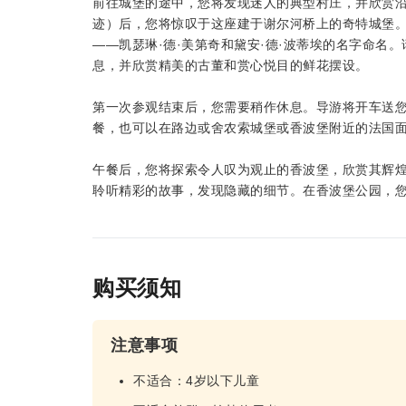
前往城堡的途中，您将发现迷人的典型村庄，并欣赏
迹）后，您将惊叹于这座建于谢尔河桥上的奇特城堡
——凯瑟琳·德·美第奇和黛安·德·波蒂埃的名字命名
息，并欣赏精美的古董和赏心悦目的鲜花摆设。
第一次参观结束后，您需要稍作休息。导游将开车送
餐，也可以在路边或舍农索城堡或香波堡附近的法国
午餐后，您将探索令人叹为观止的香波堡，欣赏其辉
聆听精彩的故事，发现隐藏的细节。在香波堡公园，
购买须知
注意事项
不适合：4岁以下儿童