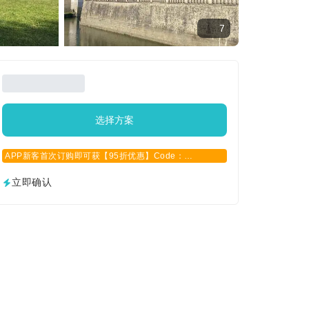
7
选择方案
APP新客首次订购即可获【95折优惠】Code：
APPCN2025
立即确认