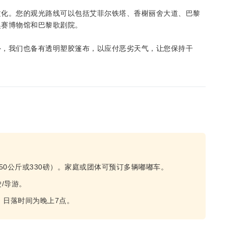
文化。您的观光路线可以包括艾菲尔铁塔、香榭丽舍大道、巴黎
奥赛博物馆和巴黎歌剧院。
外，我们也备有透明塑胶篷布，以应付恶劣天气，让您保持干
50公斤或330磅）。家庭或团体可预订多辆嘟嘟车。
/导游。
，日落时间为晚上7点。