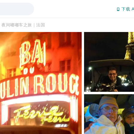
下载 A
：夜间嘟嘟车之旅｜法国