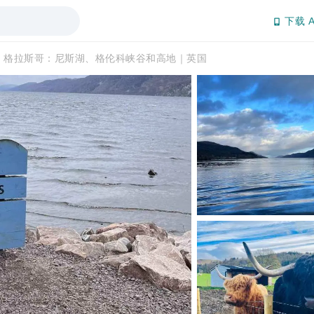
下载 A
格拉斯哥：尼斯湖、格伦科峡谷和高地｜英国