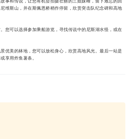
述故事和传说，让您有机会拍摄壮丽的三姐妹峰，留下难忘的回
本尼维斯山，并在斯佩恩桥稍作停留，欣赏突击队纪念碑和高地
村。您可以选择参加乘船游览，寻找传说中的尼斯湖水怪，或在
风景优美的林地，您可以放松身心，欣赏高地风光。最后一站是
淋或享用炸鱼薯条。