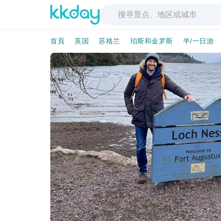
首頁
英国
苏格兰
珀斯和金罗斯
半/一日游