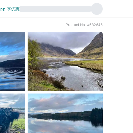
pp 享优惠
Product No. #582646