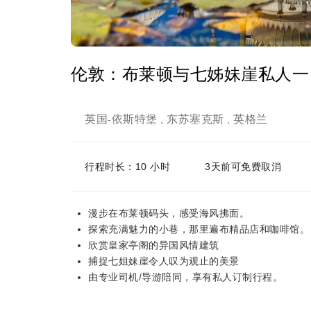
伦敦：布莱顿与七姊妹崖私人一
英国
依斯特堡
东苏塞克斯
英格兰
-
,
,
行程时长：10 小时
3天前可免费取消
漫步在布莱顿码头，感受海风拂面。
探索充满魅力的小巷，那里遍布精品店和咖啡馆。
欣赏皇家亭阁的异国风情建筑
捕捉七姐妹崖令人叹为观止的美景
由专业司机/导游陪同，享有私人订制行程。