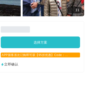
11
选择方案
APP新客首次订购即可获【95折优惠】Code：
APPCN2025
立即确认