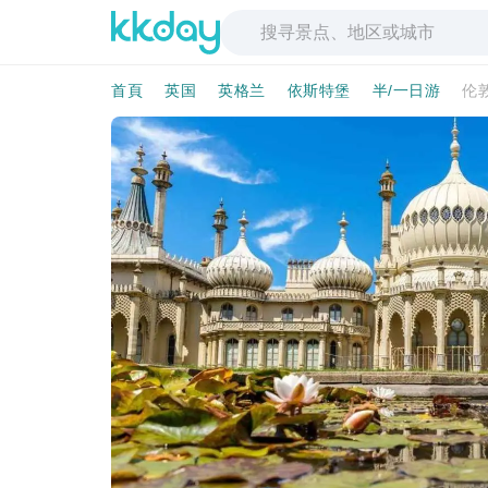
首頁
英国
英格兰
依斯特堡
半/一日游
伦