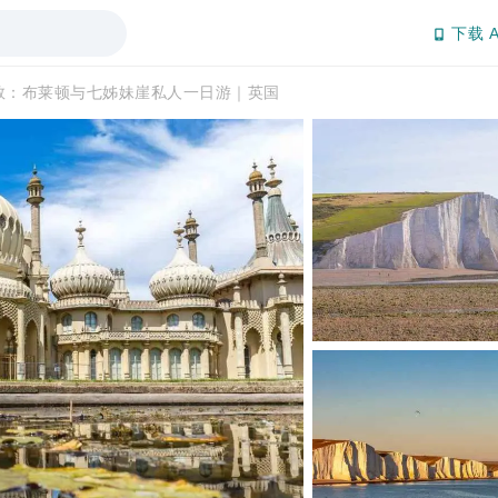
下载 A
敦：布莱顿与七姊妹崖私人一日游｜英国