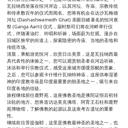
瓦拉纳西坐落在恒河岸边，以其河坛、寺庙、宗教传统
和传承数百年的仪式而闻名。您将有机会在达沙瓦梅德
河坛 (Dashashwamedh Ghat) 亲眼目睹著名的恒河夜
祭 (Ganga Aarti) 仪式，届时祭司们将在河畔举行仪
式，伴随著油灯、吟唱和祈祷，场面蔚为壮观。漫步在
旧城区狭窄的街道上，探索隐密的寺庙、当地的圣地和
传统市场。
清晨，乘船游览恒河，欣赏日出美景，这是瓦拉纳西最
具代表性的体验之一。您可以观赏朝圣者在河边祈祷、
沐浴和举行宗教仪式，感受这座城市缓缓苏醒的景象。
之后，您可以参观卡什维什瓦纳特神庙，这座供奉湿婆
神的印度教寺庙是印度最重要的朝圣地之一，吸引来自
印度各地的信徒。
旅程继续前往鹿野苑，这座佛教圣地是佛陀证悟后初转
法轮的地方。您将造访达美克佛塔、阿育王石柱和鹿野
苑博物馆，了解佛教的起源以及这座考古遗址的重要
性。
继续前往菩提伽耶，这里是佛教最神圣的圣地之一，也