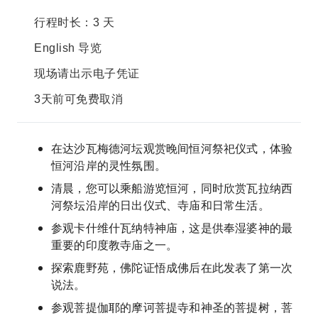
行程时长：3 天
English 导览
现场请出示电子凭证
3天前可免费取消
在达沙瓦梅德河坛观赏晚间恒河祭祀仪式，体验
恒河沿岸的灵性氛围。
清晨，您可以乘船游览恒河，同时欣赏瓦拉纳西
河祭坛沿岸的日出仪式、寺庙和日常生活。
参观卡什维什瓦纳特神庙，这是供奉湿婆神的最
重要的印度教寺庙之一。
探索鹿野苑，佛陀证悟成佛后在此发表了第一次
说法。
参观菩提伽耶的摩诃菩提寺和神圣的菩提树，菩