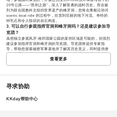
20号公路——“胜利之路”，深入了解英勇的战时历史。而在被
列为联合国教科文组织世界遗产的峰牙洞，您将在乘船沿孙河
scenic boat ride 的过程中，欣赏到壮丽的地下河流、奇特的
钟乳石和令人惊叹的岩石构造。
3. 可以自行参观指挥官洞和峰牙洞吗？还是建议参加导
览团？
虽然独立参观风牙-格邦国家公园的某些区域是可能的，但强烈
建议参加指挥官洞和峰牙洞的导览团。导览团将提供专家指
导，帮助您探索秘密军事基地并了解其历史意义，同时提供便
捷的交通和结构化的行程安排，让您充分享受历史和自然的奇
查看更多
观。
4. 作为一日游的一部分，如何方便地前往指挥官洞和峰
牙洞？
作为一日游的一部分，游客可以方便且有条理地前往指挥官洞
和峰牙洞。行程将负责交通和后勤事宜，确保景点之间的顺畅
寻求协助
常问问题
往返。这样您就可以轻松放松，全身心地沉浸在历史探索和自
然美景中，无需担心规划独立的行程或安排。
5. 指挥官洞的探索提供了哪些历史见解和沉浸式体验？
KKday帮助中心
1. 参观峰牙洞和指挥官洞有哪些独特之处？
指挥官洞的探索让您深入了解越南英勇的战时历史。您可以沿
本次行程将历史探索与自然发现巧妙融合。您将踏着长山
着传说中的“K公路”踏着长山战士的足迹，发现隐藏在长山森林
战士的足迹，沿着传说中的“K公路”前行，并探索指挥官
深处的秘密七层军事基地，并参观战时展览区。通过沉浸式