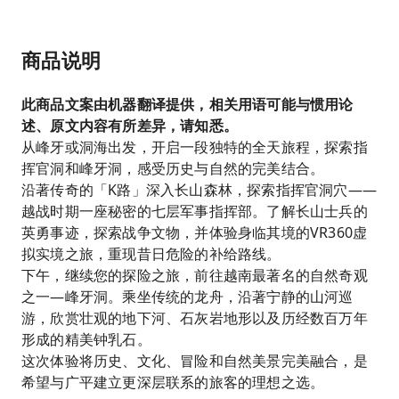
商品说明
此商品文案由机器翻译提供，相关用语可能与惯用论
述、原文内容有所差异，请知悉。
从峰牙或洞海出发，开启一段独特的全天旅程，探索指
挥官洞和峰牙洞，感受历史与自然的完美结合。
沿著传奇的「K路」深入长山森林，探索指挥官洞穴——
越战时期一座秘密的七层军事指挥部。了解长山士兵的
英勇事迹，探索战争文物，并体验身临其境的VR360虚
拟实境之旅，重现昔日危险的补给路线。
下午，继续您的探险之旅，前往越南最著名的自然奇观
之一—峰牙洞。乘坐传统的龙舟，沿著宁静的山河巡
游，欣赏壮观的地下河、石灰岩地形以及历经数百万年
形成的精美钟乳石。
这次体验将历史、文化、冒险和自然美景完美融合，是
希望与广平建立更深层联系的旅客的理想之选。