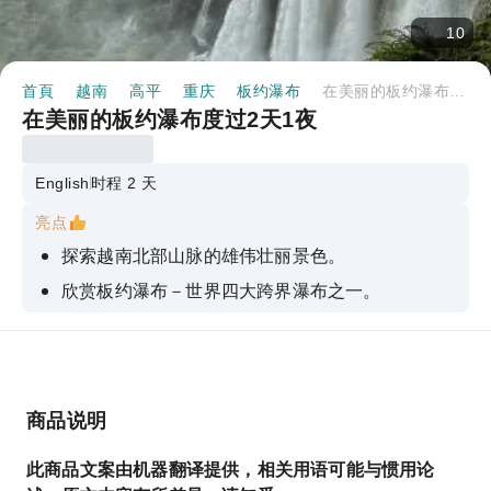
10
首頁
越南
高平
重庆
板约瀑布
在美丽的板约瀑布度过2天1夜
在美丽的板约瀑布度过2天1夜
English
时程 2 天
亮点
探索越南北部山脉的雄伟壮丽景色。
欣赏板约瀑布－世界四大跨界瀑布之一。
体验丰富多样的自然风光，欣赏美丽的山脉、洞穴
和瀑布。
有机会了解高平省原住民社区的独特文化。
商品说明
一段将令人叹为观止的自然景观与独特的文化价值
相结合的旅程。
此商品文案由机器翻译提供，相关用语可能与惯用论
这个热门旅游目的地以其原始而令人印象深刻的美