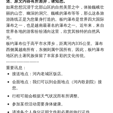
述、原文内容有所差异，请知悉。
景，吸引了许多国际游客。
如果您想沉浸于北部山区的自然美景之中，体验巍峨壮
丽的山峦、幽深的洞穴、巍峨的瀑布等等，那么这条旅
游路线正是为您量身打造的。板约瀑布是世界四大国际
瀑布之一，也是越南最著名的瀑布之一。近年来，来自
世界各地的游客纷纷涌向这里，欣赏其独特的自然风
光。
板约瀑布位于高平市水潭乡，距离河内335公里。瀑布
西侧属越南所有，东侧则属中国所有。因此，板约瀑布
地区的土著民族保留了丰富多彩的文化传统。
-------------------------
重要讯息：
接送地点：河内老城区饭店。
会面地点：我们可以到会面地点（河内歌剧院）接
您。
行程可能会根据天气状况而有所调整。
参加某些活动需要身体健康。
请准备个人身分证明文件和必要的旅行证件。