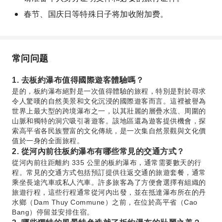
春节、国庆日等特殊日子将加收附加费。
常问问题
1. 去板約瀑布值得國際遊客體驗嗎？
是的，板約瀑布絕對是一次值得體驗的旅程，特別是對於尋求
令人驚嘆的自然美景和文化沉浸的國際遊客而言。這裡被譽為
世界上最大型的跨境瀑布之一，以其壯麗的層疊水流、周圍的
山脈和獨特的洞穴吸引著遊客。該地區還為遊客提供機會，探
索高平省各民族豐富的文化傳統，是一次集自然景觀與文化價
值於一身的全面旅程。
2. 從河內前往板約瀑布有哪些常見的交通方式？
從河內前往距離約 335 公里的板約瀑布，通常需要數天的行
程。常見的交通方式包括預訂提供往返交通的旅遊套餐，通常
乘坐長途汽車或私人汽車。許多旅客為了方便會選擇有組織的
旅遊行程，這些行程通常從河內出發，並在抵達瀑布所在的丹
水鄉（Dam Thuy Commune）之前，在位於高平省（Cao
Bang）停留並安排住宿。