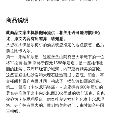
商品说明
此商品文案由机器翻译提供，相关用语可能与惯用论
述、原文内容有所差异，请知悉。
从您在杰伊瑟尔梅尔的酒店或您指定的地点接您，然后
前往比卡内尔。
第一：朱纳加尔堡－这座堡垒由阿克巴大帝麾下的一位
将军拉贾·拉伊·辛格于西元1588年建造，是一座雄伟壮
丽的建筑，四周环绕著护城河，内部建有精美的宫殿。
这些宫殿由红砂岩和大理石建造而成，庭院、阳台、亭
台楼阁和窗户点缀其间，构成了一幅如诗如画的景象。
第二：鼠庙（卡尔尼玛塔庙）－这座拥有600年历史的
著名寺庙位于比卡内尔以西30公里处的德什诺克。它也
被称为卡尔尼玛塔庙，供奉杜尔迦女神的化身卡尔尼玛
塔。寺庙拥有巨大的、雕刻精美的银门，由甘加辛格国
王捐赠。