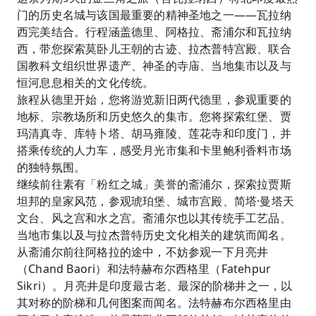
门的历史名城与该国最重要的精神圣地之一——瓦拉纳
西完美结合。行程涵盖德里、阿格拉、斋浦尔和瓦拉纳
西，带您探索莫卧儿王朝的古迹、拉杰普特宫殿、联合
国教科文组织世界遗产、神圣的寺庙、当地集市以及与
恒河息息相关的文化传统。
旅程从德里开始，您将游览新旧两代德里，参观重要的
地标、宗教场所和历史悠久的集市。您将探索红堡、贾
玛清真寺、库特卜塔、胡马雍陵、莲花寺和印度门，并
搭乘传统的人力车，感受月光市集和卡里鲍利香料市场
的独特氛围。
继续前往素有「粉红之城」美誉的斋浦尔，探索拉贾斯
坦邦的皇家风范，参观琥珀堡、城市宫殿、简塔·曼塔天
文台、风之宫和水之宫。斋浦尔也以其传统手工艺品、
当地市集以及与拉杰普特历史文化相关的建筑而闻名。
从斋浦尔前往阿格拉的途中，不妨参观一下月亮井
（Chand Baori）和法特赫布尔西格里（Fatehpur
Sikri）。月亮井是印度最古老、最深的阶梯井之一，以
其对称的阶梯和几何图案而闻名。法特赫布尔西格里由