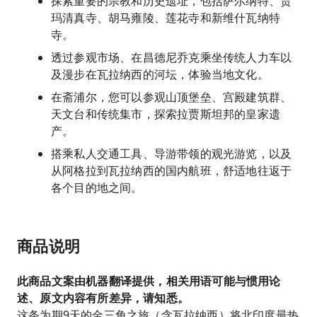
探索重要的宗教和历史遗址，包括萨尔纳特、贾
玛清真寺、胡马雍陵、莲花寺和新维什瓦纳特
寺。
透过参观市场、在昌德尼乔克乘坐传统人力车以
及漫步在瓦拉纳西的河坛，体验当地文化。
在斋浦尔，您可以参观山顶堡垒、宫殿建筑群、
天文台和传统集市，探索拉贾斯坦邦的皇家遗
产。
搭乘私人交通工具、导游带领的观光游览，以及
从阿格拉到瓦拉纳西的国内航班，舒适地往返于
各个目的地之间。
商品说明
此商品文案由机器翻译提供，相关用语可能与惯用论
述、原文内容有所差异，请知悉。
这条为期9天的金三角之旅（含瓦拉纳西）将北印度最热