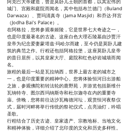
阿克巴大帝建造，曾是莫卧儿王朝的首都，以其宏伟的
城门、宫殿和庭院而闻名，其中包括布兰德门（Buland
Darwaza）、贾玛清真寺（Jama Masjid）和乔达·拜宫
（Jodha Bai's Palace）。
在阿格拉，您将参观泰姬陵，它是世界七大奇迹之一，
也是印度最著名的古迹。这座白色大理石陵墓由沙贾汗
皇帝为纪念爱妻蒙塔兹·玛哈尔而建，至今仍是莫卧儿建
筑的典范之作。行程还包括阿格拉堡，这座莫卧儿皇帝
的昔日居所，以其皇家大厅、庭院和红色砂岩城墙而闻
名。
旅程的最后一站是瓦拉纳西，世界上最古老的城市之
一，也是印度重要的精神中心。您将体验恒河日出游船
之旅，参观佛陀初转法轮的鹿野苑，并游览包括新维什
瓦纳特寺、图尔西玛纳斯寺和杜尔迦寺在内的重要寺
庙。傍晚，您将前往达沙瓦梅德河坛，观赏恒河夜祭仪
式，届时河畔将举行传统的祭祀仪式，点亮油灯，吟唱
圣歌。
行程结合了历史古迹、皇家遗产、宗教地标、当地文化
和精神体验，详细介绍了北印度的文化和历史多样性。