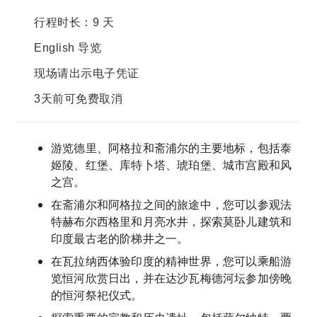
行程时长：9 天
English 导览
现场请出示电子凭证
3天前可免费取消
游览德里、阿格拉和斋浦尔的主要地标，包括泰
姬陵、红堡、库特卜塔、琥珀堡、城市宫殿和风
之宫。
在斋浦尔和阿格拉之间的旅途中，您可以参观法
特赫布尔西格里和月亮水井，探索莫卧儿建筑和
印度最古老的阶梯井之一。
在瓦拉纳西体验印度的精神世界，您可以乘船游
览恒河欣赏日出，并在达沙瓦梅德河坛参加傍晚
的恒河祭祀仪式。