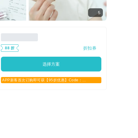
5
折扣券
88 折
选择方案
APP新客首次订购即可获【95折优惠】Code：
APPCN2025