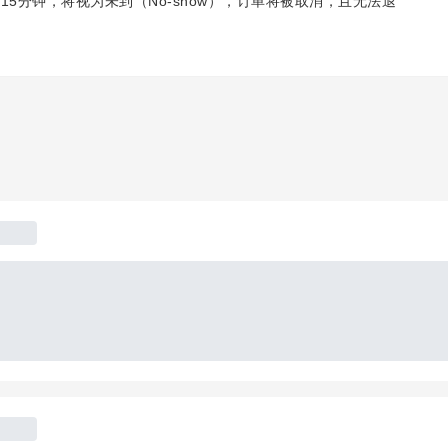
5分钟，将视为未到（No-show），订单将被取消，且无法退