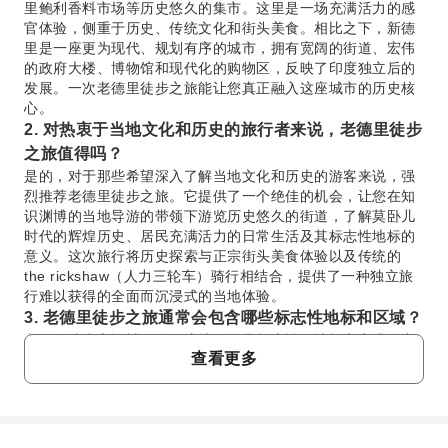
里鲍利香料市场等历史悠久的集市。这里是一场充满活力的感
官体验，侧重于历史、传统文化和街头美食。相比之下，新德
里是一座更为现代、规划有序的城市，拥有宽阔的街道、宏伟
的政府大楼、博物馆和现代化的购物区，反映了印度独立后的
发展。一次老德里徒步之旅能让您真正融入这座城市的历史核
心。
2. 对热衷于当地文化和历史的旅行者来说，老德里徒步
之旅值得吗？
是的，对于那些希望深入了解当地文化和历史的游客来说，强
烈推荐老德里徒步之旅。它提供了一个绝佳的机会，让您在知
识渊博的当地导游的带领下游览历史悠久的街道，了解莫卧儿
时代的辉煌历史、居民充满活力的日常生活及其标志性地标的
意义。这次旅行将历史探索与正宗街头美食体验以及传统的
the rickshaw（人力三轮车）骑行相结合，提供了一种独立旅
行难以获得的全面而沉浸式的当地体验。
3. 老德里徒步之旅通常会包含哪些标志性地标和区域？
老德里徒步之旅旨在展示该地区最具标志性的地标和充满活力
查看更多
的街区。您将通常游览宏伟的贾玛清真寺，这是印度最大的清
真寺之一，并深入了解其丰富的莫卧儿时代历史。行程还将穿
梭于月光集市（Chandni Chowk）熙熙攘攘的小巷，这是一个
以各种商品闻名的历史悠久的集市，并且还会参观哈里鲍利香
料市场（Khari Baoli），这是亚洲最大的香料市场，能为您带