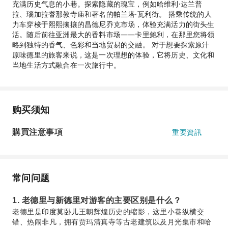
充满历史气息的小巷。探索隐藏的瑰宝，例如哈维利·达兰普
拉、瑙加拉耆那教寺庙和著名的帕兰塔·瓦利街。 搭乘传统的人
力车穿梭于熙熙攘攘的昌德尼乔克市场，体验充满活力的街头生
活。随后前往亚洲最大的香料市场——卡里鲍利，在那里您将领
略到独特的香气、色彩和当地贸易的交融。 对于想要探索原汁
原味德里的旅客来说，这是一次理想的体验，它将历史、文化和
当地生活方式融合在一次旅行中。
购买须知
購買注意事項
重要資訊
常问问题
1. 老德里与新德里对游客的主要区别是什么？
老德里是印度莫卧儿王朝辉煌历史的缩影，这里小巷纵横交
错、热闹非凡，拥有贾玛清真寺等古老建筑以及月光集市和哈