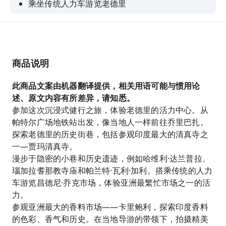
乘坐传统人力车游览老德里
商品说明
此商品文案由机器翻译提供，相关用语可能与惯用论
述、原文内容有所差异，请知悉。
参加这次沉浸式健行之旅，体验老德里的活力中心。从
帕特尔广场地铁站出发，像当地人一样前往乔里巴扎。
探索老德里的历史街巷，包括参观印度最大的清真寺之
一—贾玛清真寺。
漫步于隐密的小巷和历史遗迹，例如哈维利·达兰普拉、
瑙加拉耆那教寺庙和帕兰特·瓦利·加利。搭乘传统的人力
车游览昌德尼·乔克市场，体验亚洲最繁忙市场之一的活
力。
参观亚洲最大的香料市场——卡里鲍利，探索印度香料
的色彩、香气和历史。在当地导游的带领下，拍摄精美