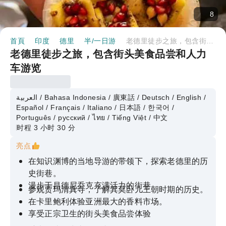
8
首頁
印度
德里
半/一日游
老德里徒步之旅，包含街头美食品尝和人力车游览
老德里徒步之旅，包含街头美食品尝和人力
车游览
العربية / Bahasa Indonesia / 廣東話 / Deutsch / English /
Español / Français / Italiano / 日本語 / 한국어 /
Português / русский / ไทย / Tiếng Việt / 中文
时程 3 小时 30 分
亮点
在知识渊博的当地导游的带领下，探索老德里的历
史街巷。
漫步于昌德尼乔克充满活力的街巷
参观贾玛清真寺，了解其莫卧儿王朝时期的历史。
在卡里鲍利体验亚洲最大的香料市场。
享受正宗卫生的街头美食品尝体验