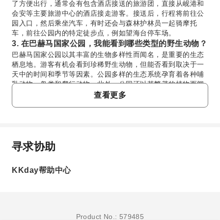
了方便出行，通常会有包含酒店接送的旅游团，直接从岘港和
会安等主要旅游中心的酒店接走游客。接送后，行程将前往公
园入口，然后乘坐汽车，有时还会与森林护林员一起骑摩托
车，前往公园内的特定徒步点，例如望海台停车场。
3. 在巴赫马国家公园，我能看到哪些类型的野生动物？
巴赫马国家公园以其丰富的生物多样性而闻名，是重要的生态
栖息地。游客有机会看到珍稀野生动物，但能否看到取决于一
天中的时间和季节等因素。公园多样的生态系统孕育着各种哺
乳动物、鸟类和爬行动物。此外，公园还以其繁茂的植物而闻
名，包括色彩鲜艳的杜鹃花，尤其是在九级瀑布（Do Quyen
查看更多
Waterfall）等区域附近，为自然美景增添色彩。
4. 如何从岘港或会安安排前往巴赫马国家公园的交通？
从岘港或会安前往巴赫马国家公园的交通安排非常便捷，可以
通过包含酒店接送的组织好的当日游团来完成。这些服务通常
寻求协助
会直接从您在这些城市的住所接您，无需自行处理公共交通或
常问问题
租用私人车辆。这些旅游团可确保您顺利抵达公园入口，并通
过汽车和摩托车（如有需要）提供内部交通，带您前往主要的
KKday帮助中心
徒步点，由经验丰富的司机或森林护林员陪同。
1. 巴赫马国家公园提供哪些独特的游览体验？
5. 参加导览团游览巴赫马国家公园有哪些好处？
作为著名的生态旅游目的地，巴赫马国家公园融合了自然
参加导览团游览巴赫马国家公园具有诸多优势，能确保您获得
美景和探险乐趣。游客可以徒步穿越茂密的森林小径，登
全面且安全的体验。导游会提供有关公园丰富生物多样性和历
上海拔 1450 米的望海台（巴赫马峰），俯瞰郎姑海滩、
史的宝贵见解，加深您对该地区的了解。他们会带领您穿越复
海云关以及周围泻湖的壮丽全景。旅程中还可以前往宁静
Product No.: 579485