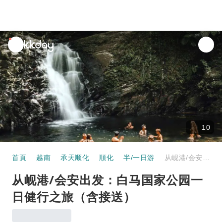
unread
notifications
10
首頁
越南
承天顺化
順化
半/一日游
从岘港/会安出发：白马国家公园一日健行之旅（含接送）
从岘港/会安出发：白马国家公园一
日健行之旅（含接送）