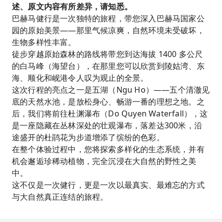
述、原文内容有所差异，请知悉。
巴赫马健行是一次独特的旅程，带您深入巴赫马国家公
园的原始美景——那里气候凉爽，自然环境未受破坏，
生物多样性丰富。
徒步穿越原始森林的路线将带您到达海拔 1400 多公尺
的白马峰（海望台），在那里您可以欣赏到陵姑湾、东
海、顺化和岘港令人叹为观止的全景。
这次行程的亮点之一是五湖（Ngu Ho）——五个清澈见
底的天然水池，是放松身心、畅游一番的理想之地。之
后，我们将前往杜渊瀑布（Do Quyen Waterfall），这
是一座隐藏在丛林深处的壮观瀑布，落差达300米，沿
途盛开的杜鹃花为步道增添了缤纷的色彩。
在整个体验过程中，您将探索多样化的生态系统，并有
机会邂逅珍稀动植物，完全沉浸在大自然的野性之美
中。
这不仅是一次健行，更是一次以最真实、最难忘的方式
与大自然真正连结的旅程。