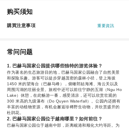
购买须知
購買注意事項
重要資訊
常问问题
1. 巴赫马国家公园提供哪些独特的游览体验？
作为著名的生态旅游目的地，巴赫马国家公园融合了自然美景
和探险乐趣。游客可以徒步穿越茂密的森林小径，登上海拔
1450 米的望海台（巴赫马峰），俯瞰郎姑海滩、海云关以及
周围泻湖的壮丽全景。旅程中还可以前往宁静的五湖（Ngu Ho
Lake）休憩，在此畅游一番，感受清凉，还可以欣赏壮观的
300 米高的九级瀑布（Do Quyen Waterfall）。公园内还拥有
丰富的动植物资源，有机会邂逅珍稀野生动物，并欣赏盛开的
杜鹃花。
2. 巴赫马国家公园位于越南哪里？如何前往？
巴赫马国家公园位于越南中部，距离岘港和顺化大约等距。为