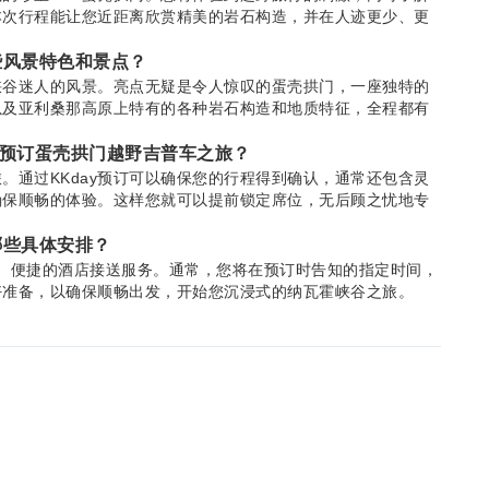
本次行程能让您近距离欣赏精美的岩石构造，并在人迹更少、更
些风景特色和景点？
峡谷迷人的风景。亮点无疑是令人惊叹的蛋壳拱门，一座独特的
以及亚利桑那高原上特有的各种岩石构造和地质特征，全程都有
ona）预订蛋壳拱门越野吉普车之旅？
旅。通过KKday预订可以确保您的行程得到确认，通常还包含灵
确保顺畅的体验。这样您就可以提前锁定席位，无后顾之忧地专
哪些具体安排？
zona）便捷的酒店接送服务。通常，您将在预订时告知的指定时间，
好准备，以确保顺畅出发，开始您沉浸式的纳瓦霍峡谷之旅。
准备或了解什么？
野旅行的舒适衣物和封闭式鞋子。请携带饮用水、防晒霜、帽子
捕捉纳瓦霍峡谷和蛋壳拱门的壮丽景色也是明智之举。请听从导
或体力消耗程度？
岖地形的乘坐体验。虽然会经历越野探险中常见的轻微颠簸，但
能会有机会进行短暂步行或轻松漫步，这使得大多数体能水平的