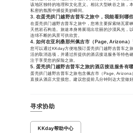
该地区独特的地理和文化意义。相比大型峡谷之旅，
私密的氛围中捕捉美妙瞬间。
3. 在蛋壳拱门越野吉普车之旅中，我能看到哪
在蛋壳拱门越野吉普车之旅中，您将主要探索纳瓦霍
天然岩石构造。旅途本身将展现出壮丽的沙漠风光，
连绵不断的风景可供欣赏。
4. 如何在亚利桑那州佩吉市（Page, Ariz
您可以通过KKday方便地预订蛋壳拱门越野吉普车之
活的取消选项，并通过所提供的酒店接送服务等特色
注于享受您的探险之旅。
5. 蛋壳拱门越野吉普车之旅的酒店接送服务有
蛋壳拱门越野吉普车之旅包含佩吉市（Page, Ari
直接从酒店大堂接您。建议您提前几分钟到达大堂做
6. 在参加蛋壳拱门越野吉普车之旅前，我需要
在参加蛋壳拱门越野吉普车之旅前，建议穿着适合越
和太阳镜等必需品，尤其是在温暖的季节。带上相机
游的安全指示。
寻求协助
7. 蛋壳拱门越野吉普车之旅涉及什么样的活动
蛋壳拱门越野吉普车之旅主要是在专用车辆中穿越崎
总体而言，所需的体力消耗很少。在特定的风景点可
KKday帮助中心
人都可以轻松探索纳瓦霍峡谷。