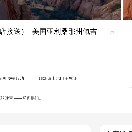
店接送）| 美国亚利桑那州佩吉
前可免费取消
现场请出示电子凭证
藏的瑰宝——蛋壳拱门。