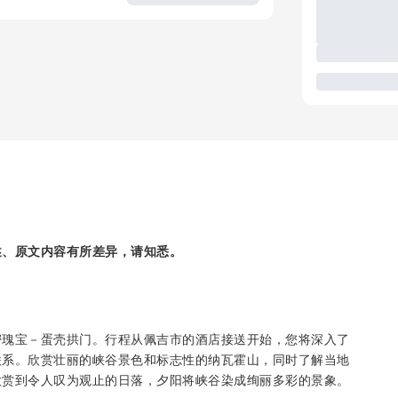
述、原文内容有所差异，请知悉。
密瑰宝－蛋壳拱门。行程从佩吉市的酒店接送开始，您将深入了
联系。欣赏壮丽的峡谷景色和标志性的纳瓦霍山，同时了解当地
欣赏到令人叹为观止的日落，夕阳将峡谷染成绚丽多彩的景象。