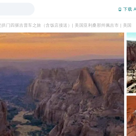
下载 A
壳拱门四驱吉普车之旅（含饭店接送）| 美国亚利桑那州佩吉市 | 美国