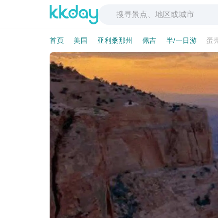
首頁
美国
亚利桑那州
佩吉
半/一日游
蛋