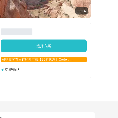
4
选择方案
APP新客首次订购即可获【95折优惠】Code：
APPCN2025
立即确认