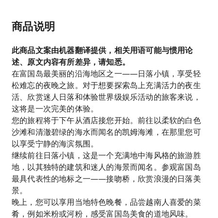
商品说明
此商品文案由机器翻译提供，相关用语可能与惯用论
述、原文内容有所差异，请知悉。
在富国岛最美丽的沿海地区之一——日落小镇，享受轻
松难忘的夜晚之旅。对于想要探索岛上充满活力的夜生
活、欣赏迷人日落和体验世界级娱乐活动的旅客来说，
这将是一次完美的体验。
您的旅程将于下午从酒店接您开始。前往以柔软的白色
沙滩和清澈碧绿的海水而闻名的凯姆海滩，在那里您可
以享受宁静的海滨氛围。
继续前往日落小镇，这是一个充满地中海风格的旅游胜
地，以其独特的建筑和迷人的海景而闻名。参观富国岛
最具代表性的地标之一——接吻桥，欣赏浪漫的日落美
景。
晚上，您可以享用当地特色晚餐，品尝越南人喜爱的菜
肴，例如米粉或河粉，感受富国岛美食的道地风味。