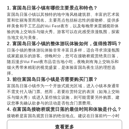
1. 富国岛日落小镇有哪些主要景点和特色？
富国岛日落小镇以其独特的地中海风格建筑群、丰富的艺术装
置和壮丽海景而闻名。主要亮点包括标志性的接吻桥、提供多
样美食和手工艺品的Vui Fest夜市，以及每晚带来震撼视听体
验的海上交响乐与烟火秀。游客可以在此感受浪漫氛围，探索
当地文化与美食。
2. 富国岛日落小镇的整体游玩体验如何，值得推荐吗？
日落小镇的整体游玩体验非常丰富且多样，适合寻求浪漫氛围
或家庭娱乐的游客。傍晚时分，您可在接吻桥观赏绝美日落，
随后漫步Vui Fest夜市品尝当地小吃，夜晚则有海上交响乐和
烟火秀带来精彩的视觉盛宴，是体验富国岛夜生活的理想选
择。
3. 前往富国岛日落小镇是否需要购买门票？
富国岛日落小镇作为一个开放式观光区域，进入小镇本身通常
不需支付入场门票。然而，若要欣赏特定的表演（如海上交响
乐与烟火秀）或进入某些独立设施，则可能需要另外购票。建
议您事先确认欲参与的活动是否包含门票费用。
4. 在富国岛接吻桥观赏日落的最佳时间和体验是什么？
接吻桥是富国岛观赏日落的绝佳地点。建议在日落前约一小时
抵达，此时天空色彩变化最为丰富，能捕捉夕阳余晖洒落在海
查看更多
面和桥上的浪漫景象。您可以站在桥上，或是选择周边视野开