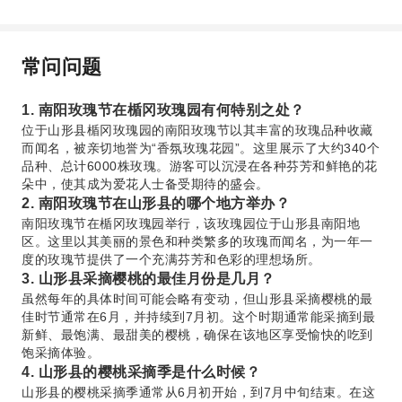
常问问题
1. 南阳玫瑰节在楯冈玫瑰园有何特别之处？
位于山形县楯冈玫瑰园的南阳玫瑰节以其丰富的玫瑰品种收藏
而闻名，被亲切地誉为“香氛玫瑰花园”。这里展示了大约340个
品种、总计6000株玫瑰。游客可以沉浸在各种芬芳和鲜艳的花
朵中，使其成为爱花人士备受期待的盛会。
2. 南阳玫瑰节在山形县的哪个地方举办？
南阳玫瑰节在楯冈玫瑰园举行，该玫瑰园位于山形县南阳地
区。这里以其美丽的景色和种类繁多的玫瑰而闻名，为一年一
度的玫瑰节提供了一个充满芬芳和色彩的理想场所。
3. 山形县采摘樱桃的最佳月份是几月？
虽然每年的具体时间可能会略有变动，但山形县采摘樱桃的最
佳时节通常在6月，并持续到7月初。这个时期通常能采摘到最
新鲜、最饱满、最甜美的樱桃，确保在该地区享受愉快的吃到
饱采摘体验。
4. 山形县的樱桃采摘季是什么时候？
山形县的樱桃采摘季通常从6月初开始，到7月中旬结束。在这