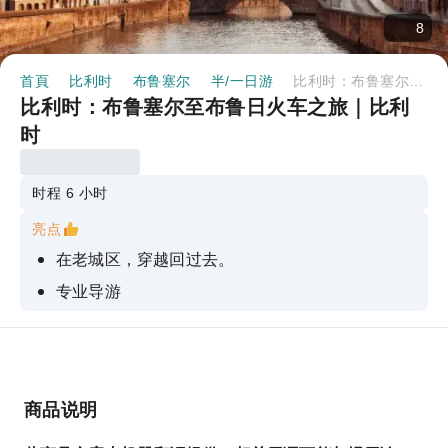
8
首頁
比利时
布鲁塞尔
半/一日游
比利时：布鲁塞尔至布鲁日火车之旅｜比利时
比利时：布鲁塞尔至布鲁日火车之旅｜比利
时
时程 6 小时
亮点
在老城区，穿越回过去。
专业导游
惊叹于布鲁日运河
参观圣米格尔和圣古杜拉大教堂。
探索皇家区和代表性博物馆。
商品说明