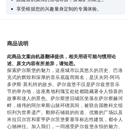
享受根据您的兴趣量身定制的专属体验。
了解电影《音乐之声》在萨尔兹堡的标志性拍摄
地。
欣赏萨尔斯堡被联合国教科文组织列为世界遗产的
老城区
商品说明
此商品文案由机器翻译提供，相关用语可能与惯用论
述、原文内容有所差异，请知悉。
探索萨尔斯堡的魅力，这座城市以其悠久的历史、巴洛
克式的辉煌和深厚的音乐底蕴而闻名，是沃夫冈·阿玛
多伊斯·莫札特的故乡。萨尔兹堡不仅是萨尔兹堡音乐
节的举办地，这座奥地利瑰宝处处都隐藏著令人惊喜的
故事和迷人的景色。萨尔斯堡旧城区坐落在萨尔察赫河
畔，雄伟的阿尔卑斯山脉环绕其间，被联合国教科文组
织列为世界遗产。鹅卵石铺就的街道、优雅的广场以及
米拉贝尔宫和霍亨萨尔茨堡要塞等标志性建筑，都令人
心驰神往。加入我们，一同感受萨尔兹堡永恒的魅力、