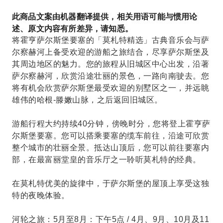
此商品文案由机器翻译提供，相关用语可能与惯用论
述、原文内容有所差异，请知悉。
将霍亨萨尔斯堡要塞的「莫札特精选」古典音乐会与萨
尔察赫河上备受欢迎的游船之旅结合，尽享萨尔斯堡及
其周边地区的魅力。您的旅程从旧城区中心出发，沿著
萨尔察赫河，欣赏沿途壮丽的景色，一路向南驶去。您
将有机会欣赏萨尔斯堡最受欢迎的别墅区之一，并远眺
雄伟的哈根-滕嫩山脉，之后返回旧城区。
游船行程大约持续40分钟，傍晚时分，您将登上霍亨萨
尔斯堡要塞。您可以搭乘要塞的缆车前往，沿途可欣赏
整个城市的壮丽全景。抵达山顶后，您可以前往要塞内
部，在最富丽堂皇的音乐厅之一聆听莫札特的经典。
在莫札特优美的旋律中，于萨尔斯堡的屋顶上享受这独
特的夜晚体验。
河轮之旅：5月至8月：下午5点 / 4月、9月、10月及11