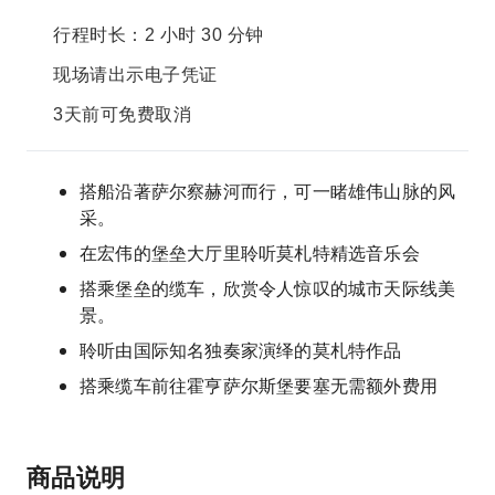
行程时长：2 小时 30 分钟
现场请出示电子凭证
3天前可免费取消
搭船沿著萨尔察赫河而行，可一睹雄伟山脉的风
采。
在宏伟的堡垒大厅里聆听莫札特精选音乐会
搭乘堡垒的缆车，欣赏令人惊叹的城市天际线美
景。
聆听由国际知名独奏家演绎的莫札特作品
搭乘缆车前往霍亨萨尔斯堡要塞无需额外费用
商品说明