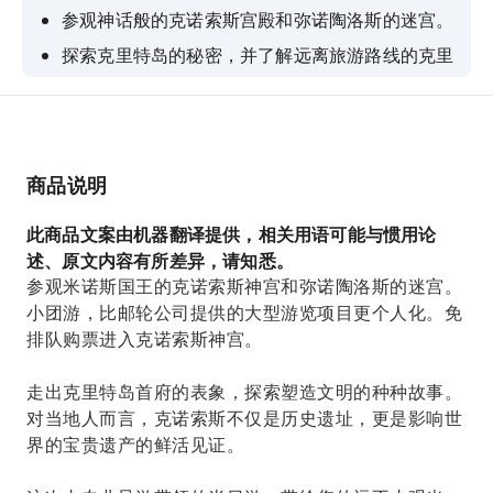
参观神话般的克诺索斯宫殿和弥诺陶洛斯的迷宫。
探索克里特岛的秘密，并了解远离旅游路线的克里
特岛的真实面貌。
品尝来自宙斯花园的橄榄油、葡萄酒、拉克酒和当
地特产。
商品说明
此商品文案由机器翻译提供，相关用语可能与惯用论
述、原文内容有所差异，请知悉。
参观米诺斯国王的克诺索斯神宫和弥诺陶洛斯的迷宫。
小团游，比邮轮公司提供的大型游览项目更个人化。免
排队购票进入克诺索斯神宫。
走出克里特岛首府的表象，探索塑造文明的种种故事。
对当地人而言，克诺索斯不仅是历史遗址，更是影响世
界的宝贵遗产的鲜活见证。