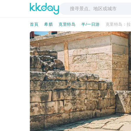
首頁
希腊
克里特岛
半/一日游
克里特岛：拉