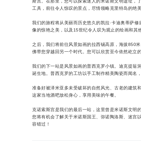
斯宫。在那里，您可以探索迷人的米诺斯文明遗址，
工具，前往令人惊叹的景点，尽情领略克里特岛的绝
我们的旅程将从美丽而历史悠久的凯拉·卡迪奥蒂萨修
像的惊艳之美，以及15世纪令人叹为观止的绘画和其
之后，我们将前往风景如画的拉西锡高原，海拔850
佛带您穿越回另一个时代。您可以欣赏至今依然屹立
我们的下一站是风景如画的普西克罗小镇。迪克提翁
诞生地。普西克罗的工坊以手工制作精美陶瓷而闻名
准备好被泽米亚多未受破坏的自然风光、古老的建筑
这家当地酒吧放松身心，享用美味的午餐。
克诺索斯宫是我们的最后一站，这里曾是米诺斯文明
您将有机会了解关于米诺斯国王、弥诺陶洛斯、迷宫
容错过！