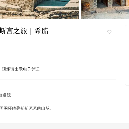
斯宫之旅｜希腊
现场请出示电子凭证
修道院
周围环绕著郁郁葱葱的山脉。