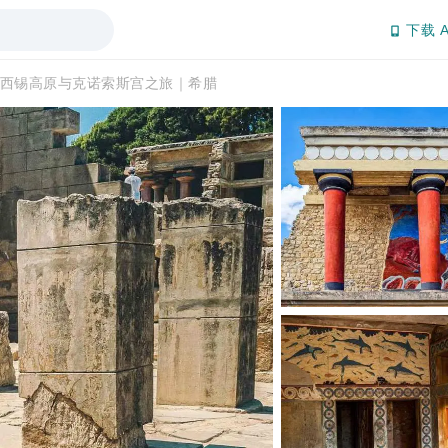
下载 A
西锡高原与克诺索斯宫之旅｜希腊