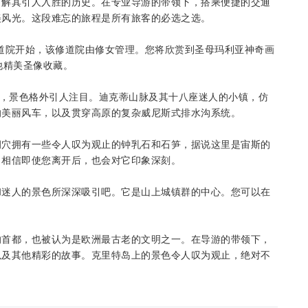
了解其引人入胜的历史。在专业导游的带领下，搭乘便捷的交通
美风光。这段难忘的旅程是所有旅客的必选之选。
道院开始，该修道院由修女管理。您将欣赏到圣母玛利亚神奇画
他精美圣像收藏。
米，景色格外引人注目。迪克蒂山脉及其十八座迷人的小镇，仿
的美丽风车，以及贯穿高原的复杂威尼斯式排水沟系统。
洞穴拥有一些令人叹为观止的钟乳石和石笋，据说这里是宙斯的
，相信即使您离开后，也会对它印象深刻。
和迷人的景色所深深吸引吧。它是山上城镇群的中心。您可以在
的首都，也被认为是欧洲最古老的文明之一。在导游的带领下，
以及其他精彩的故事。克里特岛上的景色令人叹为观止，绝对不