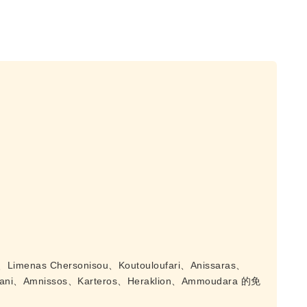
imenas Chersonisou、Koutouloufari、Anissaras、
 Hani、Amnissos、Karteros、Heraklion、Ammoudara 的免