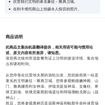
欣赏我们文明的著名象征－雅典卫城。
在利卡维托斯山上拍摄令人惊叹的照片。
尽情享受普拉卡区如画的风景。
商品说明
此商品文案由机器翻译提供，相关用语可能与惯用论
述、原文内容有所差异，请知悉。
请您再次核对所选套餐凭证上注明的接送详情、集合地
点和课程时间。
从您停靠在比雷埃夫斯的游轮出发，您的旅程第一站是
著名的文明象征－雅典卫城。您将参观帕德嫩神殿、山
门、雅典娜胜利女神庙、伊瑞克提翁神庙、女像柱、希
律王剧场、狄俄尼索斯剧场遗址和阿瑞俄帕戈斯山（战
神山）。
然后，您将参观奥林匹亚宙斯神庙和帕那辛奈科体育场