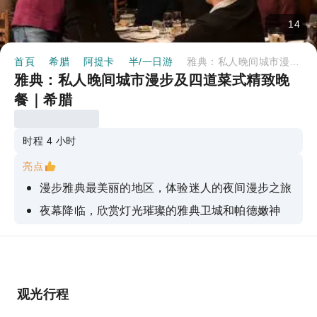
14
首頁
希腊
阿提卡
半/一日游
雅典：私人晚间城市漫步及四道菜式精致晚餐｜希腊
雅典：私人晚间城市漫步及四道菜式精致晚
餐｜希腊
时程 4 小时
亮点
漫步雅典最美丽的地区，体验迷人的夜间漫步之旅
夜幕降临，欣赏灯光璀璨的雅典卫城和帕德嫩神
殿。
漫步于莫纳斯提拉基露天跳蚤市场。
在市中心一流的餐厅享用美味的四道菜晚餐。
观光行程
了解雅典街头流传的故事和传说