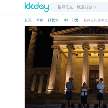
首頁
希腊
阿提卡
半/一日游
雅典夜间赛格威