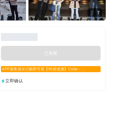
7
已售罄
APP新客首次订购即可获【95折优惠】Code：
APPCN2025
立即确认