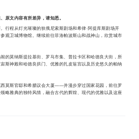
述、原文内容有所差异，请知悉。
。行程从灯光璀璨的狄俄尼索斯剧场和希律·阿提库斯剧场开
后参观卫城博物馆。继续前往菲洛帕波斯山和战神山，欣赏城市
热闹的莫纳斯提拉基街、罗马市集、普拉卡区和哈德良大街，所
亚宙斯神殿和哈德良拱门、优雅的扎皮翁宫以及历史悠久的帕纳
克西莫斯官邸和希腊议会大厦——并漫步穿过国家花园，前往罗
您领略雅典的独特风情，融合古代的辉煌、现代的优雅以及这座