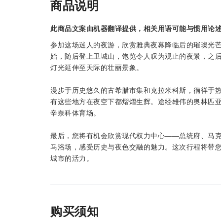
商品说明
此商品文案由机器翻译提供，相关用语可能与惯用论
参加这场迷人的夜游，欣赏雅典夜幕降临后的璀璨光芒
始，随后登上卫城山，饱览令人叹为观止的夜景，之
灯光延伸至天际的壮丽景象。
漫步于历史悠久的古希腊市集和克拉米科斯，徜徉于
有这些地方在夜空下都熠熠生辉。途经雄伟的奥林匹
辛奈科体育场。
最后，您将有机会欣赏现代权力中心——总统府、马
马浴场，感受历史与夜色交融的魅力。这次行程将带
城市的活力。
购买须知