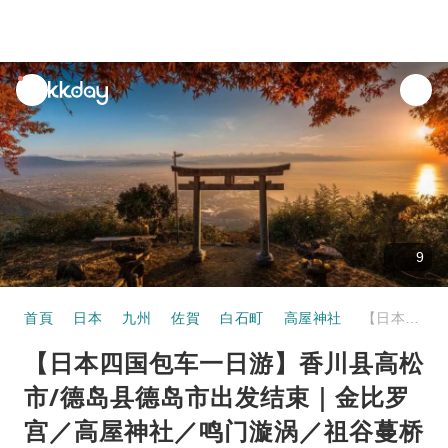
unread
notifications
9
首頁
日本
九州
佐賀
白石町
高屋神社
【日本四国包车一日游】香川县高松市/德岛县德岛市出发结束｜金比罗宫／高屋神社／鸣门漩涡／祖谷蔓桥／祖谷溪／大步危峡丨行程自由搭配
【日本四国包车一日游】香川县高松
市/德岛县德岛市出发结束｜金比罗
宫／高屋神社／鸣门漩涡／祖谷蔓桥