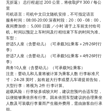
无折返） 总行程超过 200 公里，将收取JPY 300 / 每公
里
司机语言：司机中文日文随机安排，不可指定语言
服务时间：08:00-20:00 深夜时段：20：00 - 08：00，
夜间费加价： 5,000 日圆 ／小时 请于上车前支付给司
机，时间以预定上车时间及行程结束下车的时间为准。
车型：
舒适5人座（含婴幼儿）（可承载3位乘客＋2件26吋行
李）
舒适7人座（含婴幼儿）（可承载5位乘客＋4件26吋行
李）
商务10人座（含婴幼儿）（可承载9位乘客）
注意：婴幼儿和儿童将被计算为乘客人数 行李标准尺
寸：24-28 英吋，如有超大行李或婴儿车请提前告知，
大型行李：将视为 2件 行李计算。
超载风险：行李较多或较大时，建议您预约合适车型，
以便能够乘坐所有行李。因未依照车型建议的合理乘坐
人数及可装载行李量而产生额外费用，需由旅客自行承
担。