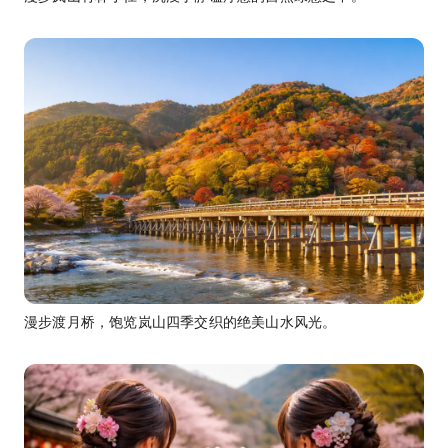
漫步渡月桥，饱览岚山四季交织的绝美山水风光。