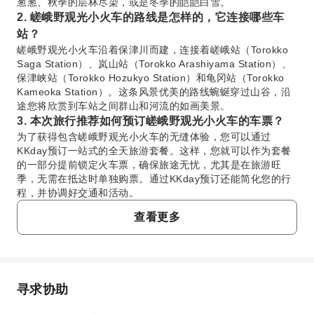
葱葱、秋季的层林尽染，或是冬季的皑皑白雪。
2. 嵯峨野观光小火车的路线是怎样的，它连接哪些车
站？
嵯峨野观光小火车沿着保津川而建，连接着嵯峨站（Torokko
Saga Station）、岚山站（Torokko Arashiyama Station）、
保津峡站（Torokko Hozukyo Station）和龟冈站（Torokko
Kameoka Station）。这条风景优美的路线蜿蜒穿过山谷，沿
途您将欣赏到车站之间群山和河流的如画美景。
3. 本次旅行推荐如何预订嵯峨野观光小火车的车票？
为了获得包含嵯峨野观光小火车的无缝体验，您可以通过
KKday预订一站式的全天旅游套餐。这样，您就可以作为套餐
的一部分提前锁定火车票，确保旅途无忧，尤其是在旅游旺
季，无需在抵达时单独购票。通过KKday预订还能简化您的行
程，并协调好交通和活动。
4. 岚山一日游包含怎样的自助午餐，是否含饮品？
查看更多
岚山一日游包含丰盛的日式自助午餐（all-you-can-eat）。餐
厅提供种类丰富的日本料理，满足不同口味的需求。此外，软
饮可无限续杯，为您在岚山的游玩提供清爽的用餐体验。
5. 保津川游船（Hozugawa River Boat Ride）是怎样
的体验，是否包含在基础行程中？
寻求协助
常问问题
保津川游船提供独特的体验，由经验丰富的船夫带领，在惊险
刺激的急流和宁静的河段之间穿梭。您将顺流而下，从不同角