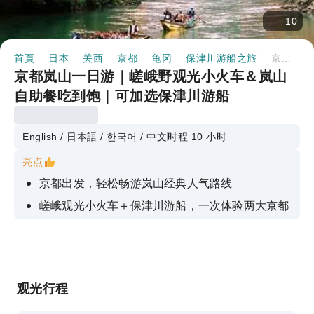
10
首頁
日本
关西
京都
龟冈
保津川游船之旅
京都岚山一日游｜嵯峨野观光小火车＆岚山自助餐吃到饱｜可加选保津川游船
京都岚山一日游｜嵯峨野观光小火车＆岚山
自助餐吃到饱｜可加选保津川游船
English / 日本語 / 한국어 / 中文
时程 10 小时
亮点
京都出发，轻松畅游岚山经典人气路线
嵯峨观光小火车＋保津川游船，一次体验两大京都
必玩行程
岚山自助午餐吃到饱，搭配软性饮品无限畅饮
自由散策岚山，畅游渡月桥、竹林小径、天龙寺、
野宫神社等热门景点
观光行程