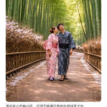
漫步岚山竹林小径，沉浸于静谧疗愈的自然绿意之中。