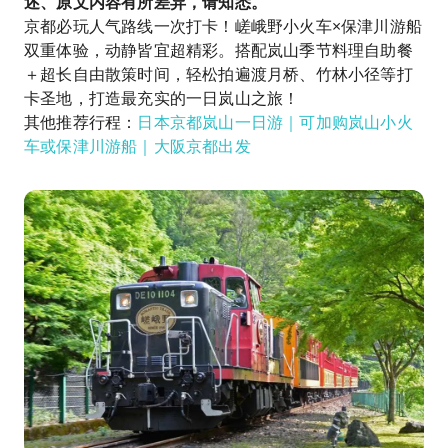
述、原文内容有所差异，请知悉。
京都必玩人气路线一次打卡！嵯峨野小火车×保津川游船
双重体验，动静皆宜超精彩。搭配岚山季节料理自助餐
＋超长自由散策时间，轻松拍遍渡月桥、竹林小径等打
卡圣地，打造最充实的一日岚山之旅！
其他推荐行程：
日本京都岚山一日游｜可加购岚山小火
车或保津川游船｜大阪京都出发