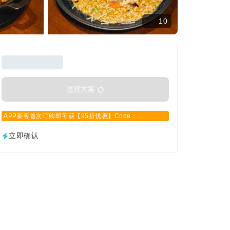
10
选择方案
APP新客首次订购即可获【95折优惠】Code：
APPCN2025
立即确认