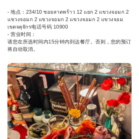
- 地点：234/10 ซอยลาดพร้าว 12 แยก 2 แขวงจอมก 2
แขวงจอมก 2 แขวงจอมก 2 แขวงจอมก 2 แขวงจอม
เขตจตุจักร电话号码 10900
- 营业时间：
请您在所选时间内15分钟内到达餐厅。否则，您的预订
将自动取消。