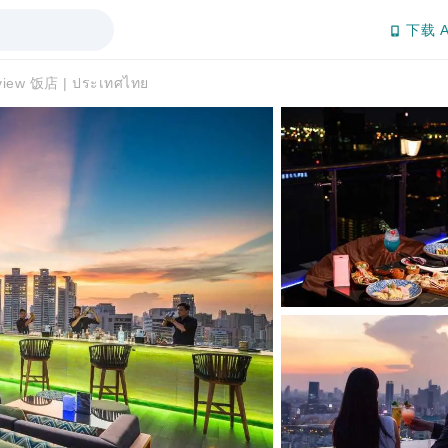
下载 A
w 饭店 | ประเทศไทย