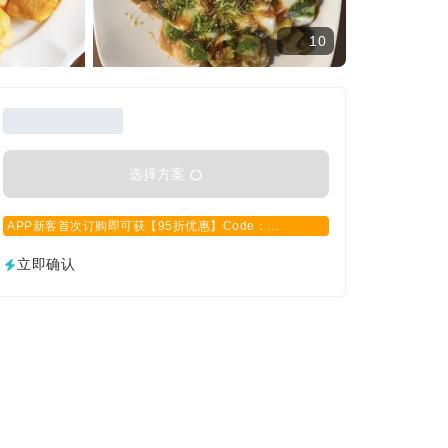
10
选择方案
APP新客首次订购即可获【95折优惠】Code：
APPCN2025
立即确认