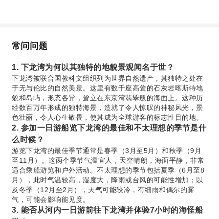
常问问题
1. 下龙湾为何以其独特的地貌景观闻名于世？
下龙湾被联合国教科文组织列为世界自然遗产，其独特之处在
于无与伦比的自然美景。这里有数千座高耸的石灰岩喀斯特地
貌和岛屿，形态各异，耸立在东京湾翡翠般的海面上。这种历
经数百万年形成的独特海景，造就了令人惊叹的神秘风光，景
色壮丽，令人心生敬畏，使其成为全球游客的标志性目的地。
2. 参加一日游船览下龙湾的最佳和不太理想的季节是什
么时候？
游览下龙湾的最佳季节通常是春季（3月至5月）和秋季（9月
至11月）。这两个季节气温宜人，天空晴朗，海面平静，非常
适合乘船游览和户外活动。不太理想的季节包括夏季（6月至8
月），此时气温较高，湿度大，降雨或台风的可能性增加；以
及冬季（12月至2月），天气可能较冷，有细雨和偶尔的雾
气，可能会影响能见度。
3. 能否从河内一日游前往下龙湾并体验7小时的海怪船