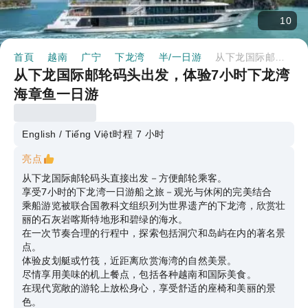
10
首頁
越南
广宁
下龙湾
半/一日游
从下龙国际邮轮码头出发，体验7小时下龙湾海章鱼一日游
从下龙国际邮轮码头出发，体验7小时下龙湾
海章鱼一日游
English / Tiếng Việt
时程 7 小时
亮点
从下龙国际邮轮码头直接出发－方便邮轮乘客。
享受7小时的下龙湾一日游船之旅－观光与休闲的完美结合
乘船游览被联合国教科文组织列为世界遗产的下龙湾，欣赏壮
丽的石灰岩喀斯特地形和碧绿的海水。
在一次节奏合理的行程中，探索包括洞穴和岛屿在内的著名景
点。
体验皮划艇或竹筏，近距离欣赏海湾的自然美景。
尽情享用美味的机上餐点，包括各种越南和国际美食。
在现代宽敞的游轮上放松身心，享受舒适的座椅和美丽的景
色。