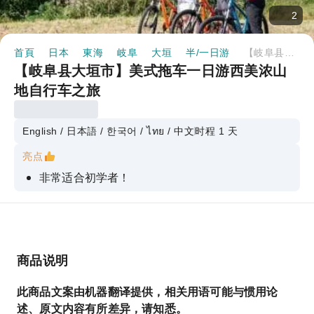
2
首頁
日本
東海
岐阜
大垣
半/一日游
【岐阜县大垣市】美式拖车一日游西美浓山地自行车之旅
【岐阜县大垣市】美式拖车一日游西美浓山
地自行车之旅
English / 日本語 / 한국어 / ไทย / 中文
时程 1 天
亮点
非常适合初学者！
商品说明
此商品文案由机器翻译提供，相关用语可能与惯用论
述、原文内容有所差异，请知悉。