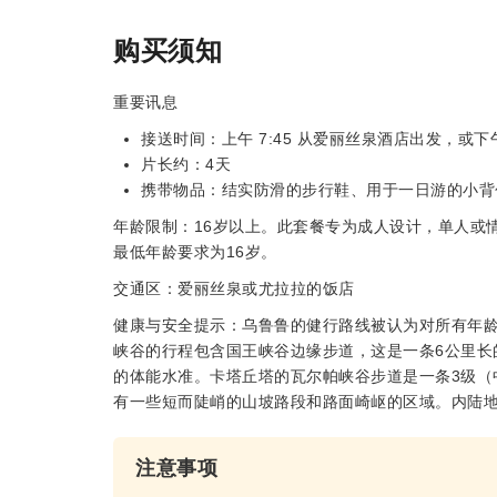
购买须知
重要讯息
接送时间：上午 7:45 从爱丽丝泉酒店出发，或下午
片长约：4天
携带物品：结实防滑的步行鞋、用于一日游的小背包
年龄限制：16岁以上。此套餐专为成人设计，单人或
最低年龄要求为16岁。
交通区：爱丽丝泉或尤拉拉的饭店
健康与安全提示：乌鲁鲁的健行路线被认为对所有年
峡谷的行程包含国王峡谷边缘步道，这是一条6公里长
的体能水准。卡塔丘塔的瓦尔帕峡谷步道是一条3级（
有一些短而陡峭的山坡路段和路面崎岖的区域。内陆
注意事项