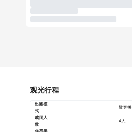
观光行程
出圑模
散客拼
式
成团人
4人
数
住宿类