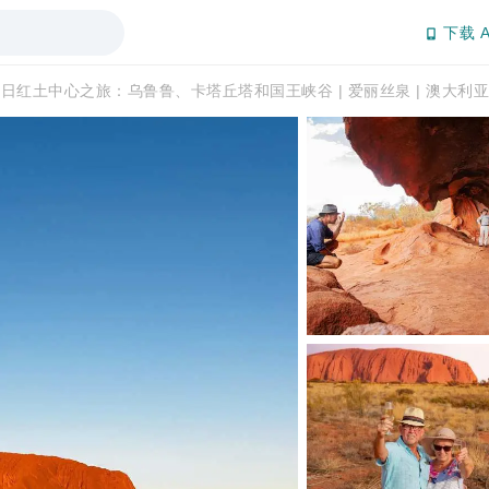
下载 A
日红土中心之旅：乌鲁鲁、卡塔丘塔和国王峡谷 | 爱丽丝泉 | 澳大利亚