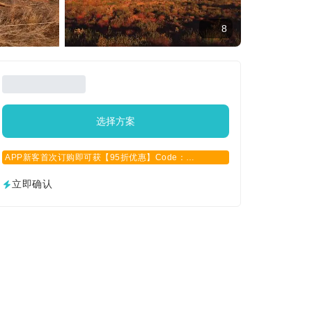
8
选择方案
APP新客首次订购即可获【95折优惠】Code：
APPCN2025
立即确认