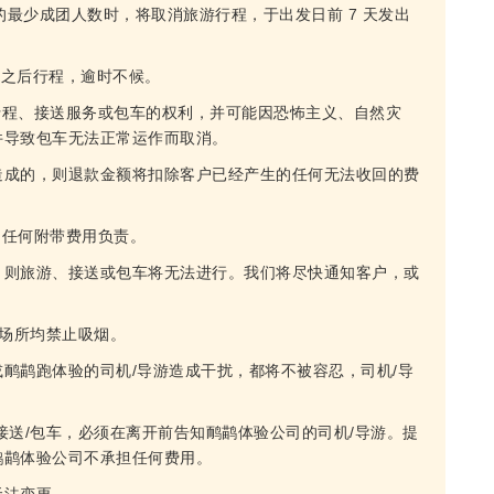
的最少成团人数时，将取消旅游行程，于出发日前 7 天发出
误之后行程，逾时不候。
随时取消行程、接送服务或包车的权利，并可能因恐怖主义、自然灾
件导致包车无法正常运作而取消。
造成的，则退款金额将扣除客户已经产生的任何无法收回的费
产生的任何附带费用负责。
，则旅游、接送或包车将无法进行。我们将尽快通知客户，或
的场所均禁止吸烟。
鸸鹋跑体验的司机/导游造成干扰，都将不被容忍，司机/导
接送/包车，必须在离开前告知鸸鹋体验公司的司机/导游。提
鸸鹋体验公司不承担任何费用。