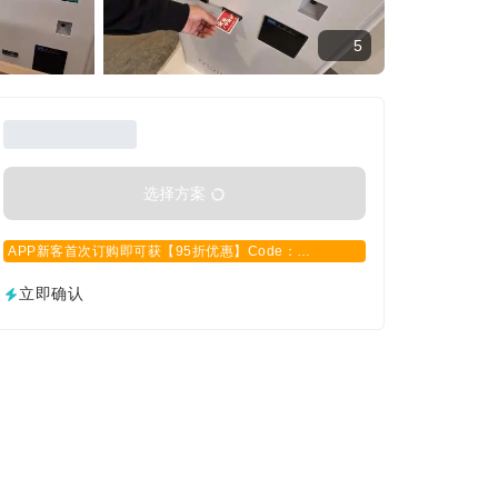
5
选择方案
APP新客首次订购即可获【95折优惠】Code：
APPCN2025
立即确认