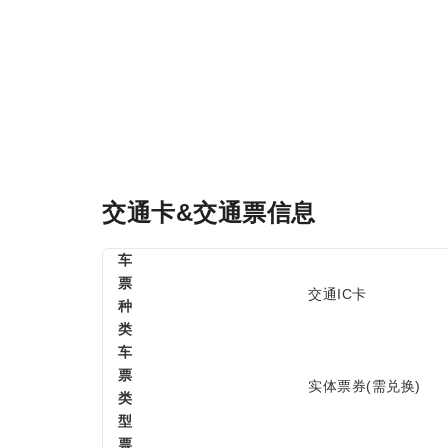
交通卡&交通票信息
车
票
交通IC卡
种
类
车
票
实体票券(需兑换)
类
型
票