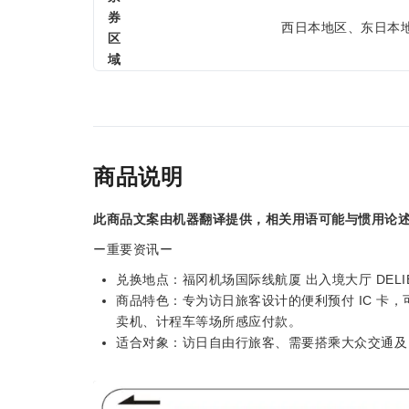
券
西日本地区、东日本
区
域
商品说明
此商品文案由机器翻译提供，相关用语可能与惯用论
ー重要资讯ー
兑换地点：福冈机场国际线航厦 出入境大厅 DELI
商品特色：专为访日旅客设计的便利预付 IC 卡
卖机、计程车等场所感应付款。
适合对象：访日自由行旅客、需要搭乘大众交通及