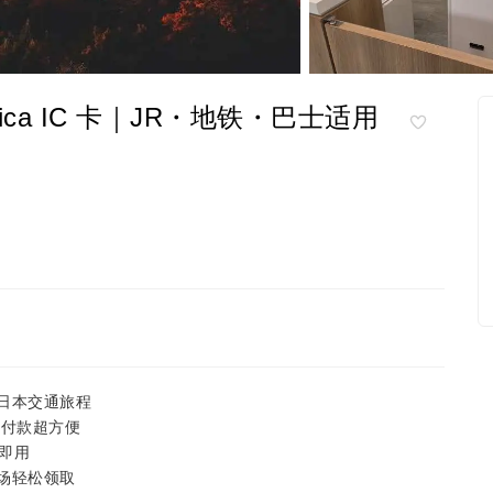
ica IC 卡｜JR・地铁・巴士适用
开启日本交通旅程
感应付款超方便
即用
冈机场轻松领取