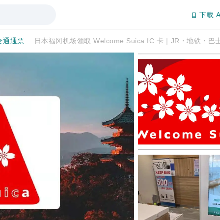
下载 A
交通通票
日本福冈机场领取 Welcome Suica IC 卡｜JR・地铁・