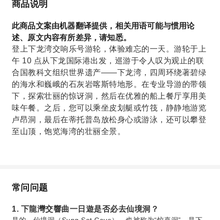
商品说明
此商品文案由机器翻译提供，相关用语可能与惯用论
述、原文内容有所差异，请知悉。
登上下龙湾交响乐号游轮，体验难忘的一天。游轮于上
午 10 点从下龙国际港出发，巡游于令人叹为观止的联
合国教科文组织世界遗产——下龙湾，四周环绕著碧绿
的海水和巍峨的石灰岩喀斯特地形。在专业导游的带领
下，探索壮丽的惊讶洞，然后在优雅的船上餐厅享用美
味午餐。之后，您可以乘坐皮划艇或竹筏，静静地游览
卢昂洞，最后在蒂托普岛放松身心或游泳，还可以攀登
至山顶，饱览海湾的壮丽全景。
常问问题
1. 下龍灣交響曲一日遊是否必去仙境洞？