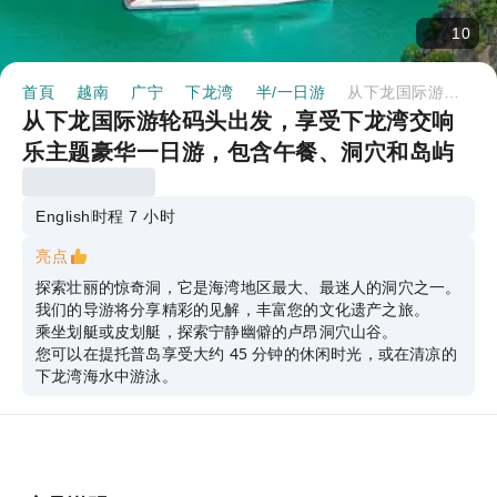
10
首頁
越南
广宁
下龙湾
半/一日游
从下龙国际游轮码头出发，享受下龙湾交响乐主题豪华一日游，包含午餐、洞穴和岛屿游览。
从下龙国际游轮码头出发，享受下龙湾交响
乐主题豪华一日游，包含午餐、洞穴和岛屿
游览。
English
时程 7 小时
亮点
探索壮丽的惊奇洞，它是海湾地区最大、最迷人的洞穴之一。
我们的导游将分享精彩的见解，丰富您的文化遗产之旅。
乘坐划艇或皮划艇，探索宁静幽僻的卢昂洞穴山谷。
您可以在提托普岛享受大约 45 分钟的休闲时光，或在清凉的
下龙湾海水中游泳。