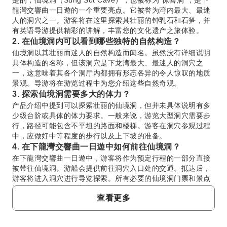
是的，仙境洞（Sung Sot Cave），也被称为“惊喜洞”，是下
龍灣交響曲一日遊的一个重要亮点。它被誉为湾内最大、最迷
人的洞穴之一。游客将在这里探索其壮丽的钟乳石和石笋，并
有英语导游提供精彩的讲解，丰富您的文化遗产之旅体验。
2. 在仙境洞内可以看到哪些独特的自然构造？
仙境洞以其壮丽而迷人的自然构造而闻名。虽然没有详细说明
具体构造的名称，但该洞穴是下龙湾最大、最迷人的洞穴之
一，这意味着其各个洞厅内都拥有形态各异的令人惊叹的地质
景观。导游将在游览过程中为您介绍这些自然奇观。
3. 探索仙境洞需要多大的体力？
产品介绍中提到可以探索壮丽的仙境洞，但并未具体说明有多
少级台阶或具体的体力要求。一般来说，游览大型洞穴需要步
行，路径可能包含不平坦的路面和楼梯。游客在洞穴参观过程
中，应做好中等程度的步行以及上下坡的准备。
4. 在下龍灣交響曲一日遊中如何前往仙境洞？
在下龍灣交響曲一日遊中，游客将作为预定行程的一部分直接
被带往仙境洞。游船会提供前往洞穴入口处的交通。抵达后，
游客将进入洞穴进行导览探索。所有必要的仙境洞门票和景点
门票均包含在游船套餐内。
查看更多
5. 在下龍灣交響曲一日遊中，有哪些活动可以探索滦洞
和土島？
在滦洞，游客可以选择乘坐竹筏游览宁静 secluded 的山谷。