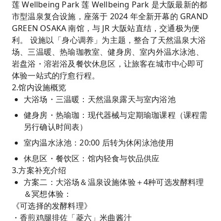
莲 Wellbeing Park 莲 Wellbeing Park 是大阪最新的都
市型温泉复合设施，座落于 2024 年全新开幕的 GRAND
GREEN OSAKA 南馆，与 JR 大阪站直结，交通极为便
利。 设施以「身心调养」为主题，整合了天然温泉大浴
场、三温暖、热瑜珈教室、健身房、室内外温水泳池、
岩盘浴・溶岩浴及餐饮休息区，让旅客在城市中心即可
体验一站式的疗愈行程。
2.馆内设施概览
大浴场・三温暖：天然温泉露天与室内浴池
健身房・热瑜珈：现代器械与定期瑜珈课程（课程需
另行确认时间表）
室内温水泳池：20:00 后转为休闲泳池使用
休息区・餐饮区：馆内轻食与饮品供应
3.方案补充介绍
方案二：大浴场＆温泉设施体验＋4种可选发酵料理
＆冥想体验：
《可选择的发酵料理》
・香煎鸡腿排佐「菱六」米曲酱汁