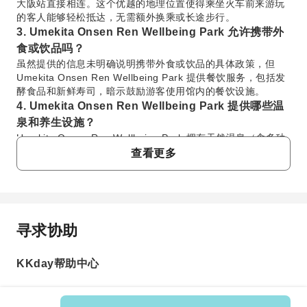
大阪站直接相连。这个优越的地理位置使得乘坐火车前来游玩
的客人能够轻松抵达，无需额外换乘或长途步行。
3. Umekita Onsen Ren Wellbeing Park 允许携带外
食或饮品吗？
虽然提供的信息未明确说明携带外食或饮品的具体政策，但
Umekita Onsen Ren Wellbeing Park 提供餐饮服务，包括发
酵食品和新鲜寿司，暗示鼓励游客使用馆内的餐饮设施。
4. Umekita Onsen Ren Wellbeing Park 提供哪些温
泉和养生设施？
Umekita Onsen Ren Wellbeing Park 拥有天然温泉（含多种
浴池）、桑拿、岩盘浴、熔岩浴、设施齐全的健身房、瑜伽
查看更多
室、无边泳池以及专门的休息区。该园区是关西地区最大的健
康促进和温泉设施之一，旨在帮助平衡身心。
5. Umekita Onsen Ren Wellbeing Park 为客人提供
哪些便利设施？
寻求协助
您在 Umekita Onsen Ren Wellbeing Park 的住宿将获得全面
常问问题
的便利。入场费已包含毛巾、舒适的休闲服以及各种个人护理
用品。此外，还设有设备齐全的化妆间，配备了知名品牌的吹
KKday帮助中心
1. Umekita Onsen Ren Wellbeing Park 的基础入
风机和卷发棒，方便客人使用。
6. Umekita Onsen Ren Wellbeing Park 内部是否有
场券包含哪些项目？
Umekita Onsen Ren Wellbeing Park 的基础入场券提供
餐饮场所，提供什么菜肴？