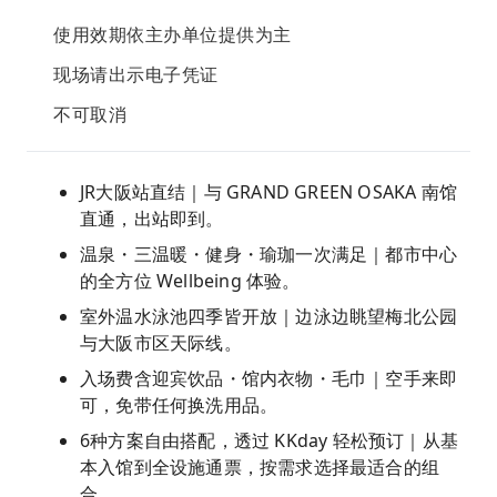
使用效期依主办单位提供为主
现场请出示电子凭证
不可取消
JR大阪站直结｜与 GRAND GREEN OSAKA 南馆
直通，出站即到。
温泉・三温暖・健身・瑜珈一次满足｜都市中心
的全方位 Wellbeing 体验。
室外温水泳池四季皆开放｜边泳边眺望梅北公园
与大阪市区天际线。
入场费含迎宾饮品・馆内衣物・毛巾｜空手来即
可，免带任何换洗用品。
6种方案自由搭配，透过 KKday 轻松预订｜从基
本入馆到全设施通票，按需求选择最适合的组
合。