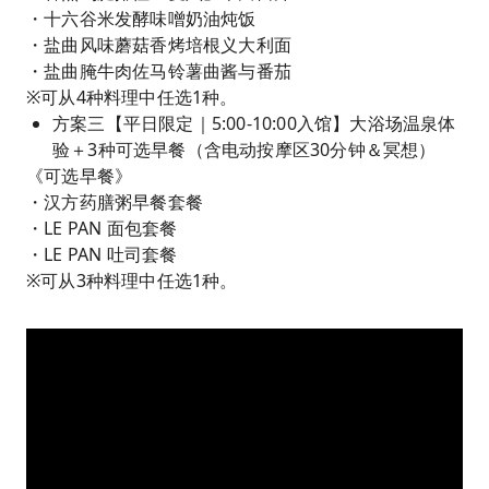
・十六谷米发酵味噌奶油炖饭
・盐曲风味蘑菇香烤培根义大利面
・盐曲腌牛肉佐马铃薯曲酱与番茄
※可从4种料理中任选1种。
方案三【平日限定｜5:00-10:00入馆】大浴场温泉体
验＋3种可选早餐（含电动按摩区30分钟＆冥想）
《可选早餐》
・汉方药膳粥早餐套餐
・LE PAN 面包套餐
・LE PAN 吐司套餐
※可从3种料理中任选1种。