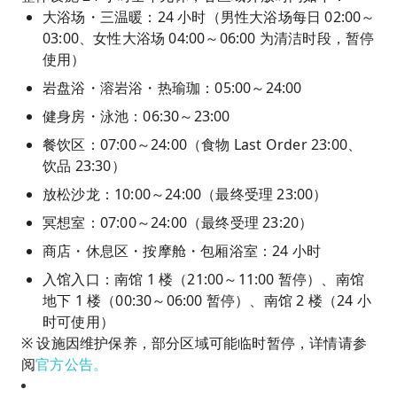
大浴场・三温暖：24 小时（男性大浴场每日 02:00～
03:00、女性大浴场 04:00～06:00 为清洁时段，暂停
使用）
岩盘浴・溶岩浴・热瑜珈：05:00～24:00
健身房・泳池：06:30～23:00
餐饮区：07:00～24:00（食物 Last Order 23:00、
饮品 23:30）
放松沙龙：10:00～24:00（最终受理 23:00）
冥想室：07:00～24:00（最终受理 23:20）
商店・休息区・按摩舱・包厢浴室：24 小时
入馆入口：南馆 1 楼（21:00～11:00 暂停）、南馆
地下 1 楼（00:30～06:00 暂停）、南馆 2 楼（24 小
时可使用）
※ 设施因维护保养，部分区域可能临时暂停，详情请参
阅
官方公告。