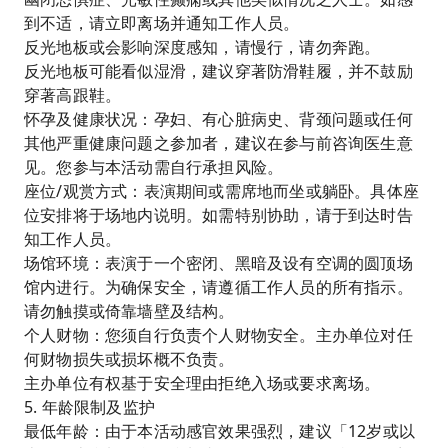
到不适，请立即离场并通知工作人员。
反光地板或会影响深度感知，请慢行，请勿奔跑。
反光地板可能看似湿滑，建议穿著防滑鞋履，并不鼓励
穿著高跟鞋。
怀孕及健康状况：孕妇、有心脏病史、背颈问题或任何
其他严重健康问题之参加者，建议在参与前咨询医生意
见。您参与本活动需自行承担风险。
座位/观赏方式：表演期间或需席地而坐或躺卧。具体座
位安排将于场地内说明。如需特别协助，请于到达时告
知工作人员。
场馆环境：表演于一个密闭、黑暗及设有空调的圆顶场
馆内进行。为确保安全，请遵循工作人员的所有指示。
请勿触摸或倚靠墙壁及结构。
个人财物：您须自行负责个人财物安全。主办单位对任
何财物损失或损坏概不负责。
主办单位有权基于安全理由拒绝入场或要求离场。
5. 年龄限制及监护
最低年龄：由于本活动感官效果强烈，建议「12岁或以