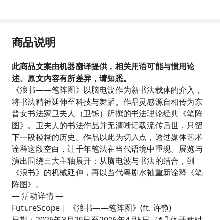
商品说明
此商品文案由机器翻译提供，相关用语可能与惯用论
述、原文内容有所差异，请知悉。
《浪书——笔阵图》以脑电波作为新书法载体的介入，
将书法精神延伸至科技与舞蹈。作品灵感源自相传为东
晋女书法家卫夫人（卫铄）所撰的书法理论经典《笔阵
图》。卫夫人的书法作品并无清晰记载流传后世，只留
下一段模糊的历史。作品以此为切入点，透过媒体艺术
诠释这段空白，让千年笔法在当代语境中重现。展览与
演出围绕三大主轴展开：从脑电波与书法的结合，到
《浪书》的机械延伸，再以当代粤剧水袖重新诠释《笔
阵图》。
— 活动详情 —
FutureScope | 《浪书——笔阵图》(ft. 许静)
日期：2026年3月29日至2026年4月5日（*具体开放时