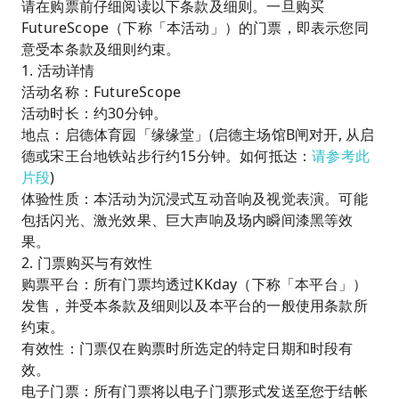
请在购票前仔细阅读以下条款及细则。一旦购买
FutureScope（下称「本活动」）的门票，即表示您同
意受本条款及细则约束。
1. 活动详情
活动名称：FutureScope
活动时长：约30分钟。
地点：启德体育园「缘缘堂」(启德主场馆B闸对开, 从启
德或宋王台地铁站步行约15分钟。如何抵达：
请参考此
片段
)
体验性质：本活动为沉浸式互动音响及视觉表演。可能
包括闪光、激光效果、巨大声响及场内瞬间漆黑等效
果。
2. 门票购买与有效性
购票平台：所有门票均透过KKday（下称「本平台」）
发售，并受本条款及细则以及本平台的一般使用条款所
约束。
有效性：门票仅在购票时所选定的特定日期和时段有
效。
电子门票：所有门票将以电子门票形式发送至您于结帐