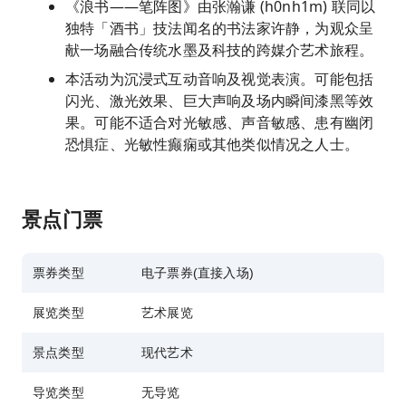
《浪书——笔阵图》由张瀚谦 (h0nh1m) 联同以
独特「酒书」技法闻名的书法家许静，为观众呈
献一场融合传统水墨及科技的跨媒介艺术旅程。
本活动为沉浸式互动音响及视觉表演。可能包括
闪光、激光效果、巨大声响及场内瞬间漆黑等效
果。可能不适合对光敏感、声音敏感、患有幽闭
恐惧症、光敏性癫痫或其他类似情况之人士。
景点门票
票券类型
电子票券(直接入场)
展览类型
艺术展览
景点类型
现代艺术
导览类型
无导览