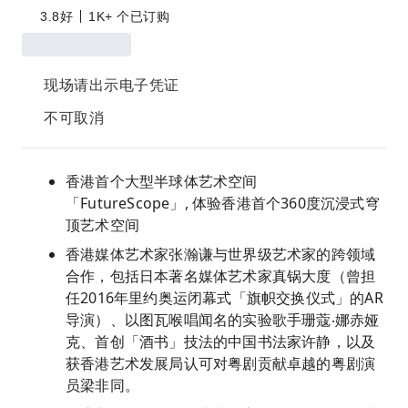
3.8
好
1K+ 个已订购
现场请出示电子凭证
不可取消
香港首个大型半球体艺术空间
「FutureScope」, 体验香港首个360度沉浸式穹
顶艺术空间
香港媒体艺术家张瀚谦与世界级艺术家的跨领域
合作，包括日本著名媒体艺术家真锅大度（曾担
任2016年里约奥运闭幕式「旗帜交换仪式」的AR
导演）、以图瓦喉唱闻名的实验歌手珊蔻‧娜赤娅
克、首创「酒书」技法的中国书法家许静，以及
获香港艺术发展局认可对粤剧贡献卓越的粤剧演
员梁非同。