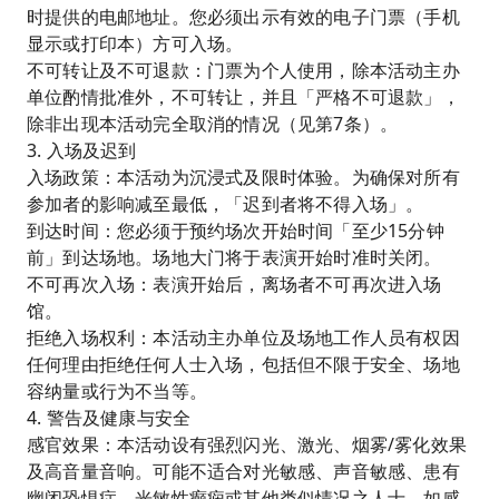
时提供的电邮地址。您必须出示有效的电子门票（手机
显示或打印本）方可入场。
不可转让及不可退款：门票为个人使用，除本活动主办
单位酌情批准外，不可转让，并且「严格不可退款」，
除非出现本活动完全取消的情况（见第7条）。
3. 入场及迟到
入场政策：本活动为沉浸式及限时体验。为确保对所有
参加者的影响减至最低，「迟到者将不得入场」。
到达时间：您必须于预约场次开始时间「至少15分钟
前」到达场地。场地大门将于表演开始时准时关闭。
不可再次入场：表演开始后，离场者不可再次进入场
馆。
拒绝入场权利：本活动主办单位及场地工作人员有权因
任何理由拒绝任何人士入场，包括但不限于安全、场地
容纳量或行为不当等。
4. 警告及健康与安全
感官效果：本活动设有强烈闪光、激光、烟雾/雾化效果
及高音量音响。可能不适合对光敏感、声音敏感、患有
幽闭恐惧症、光敏性癫痫或其他类似情况之人士。如感