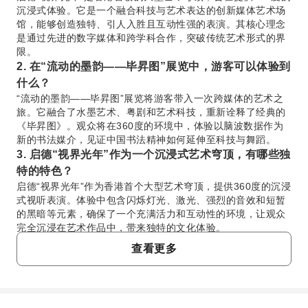
沉浸式体验。它是一个融合科技与艺术表达的创新媒体艺术场
馆，能够创造独特、引人入胜且互动性强的表演。其核心理念
是通过先进的数字媒体和跨学科合作，突破传统艺术形式的界
限。
2. 在“流动的墨韵——毕昇图”展览中，游客可以体验到
什么？
“流动的墨韵——毕昇图”展览将游客带入一次跨媒体的艺术之
旅。它融合了水墨艺术、粤剧和艺术科技，重新诠释了经典的
《毕昇图》。观众将在360度的环境中，体验以脑波数据作为
新的书法媒介，见证中国书法精神如何延伸至科技与舞蹈。
3. 启德“视界光年”作为一个沉浸式艺术穹顶，有哪些独
特的特色？
启德“视界光年”作为香港首个大型艺术穹顶，提供360度的沉浸
式视听表演。体验中包含闪烁灯光、激光、强烈的音效和短暂
的黑暗等元素，确保了一个充满活力和互动性的环境，让观众
完全沉浸在艺术作品中，带来独特的文化体验。
4. 启德“视界光年”艺术穹顶位于香港何处？
查看更多
启德“视界光年”艺术穹顶位于香港的启德，一个正在发展的文
化中心。场馆的具体地址信息通常在预订或展览公布时提供。
建议游客在规划行程时，确认准确的地点信息，以确保顺利导
航至场地。