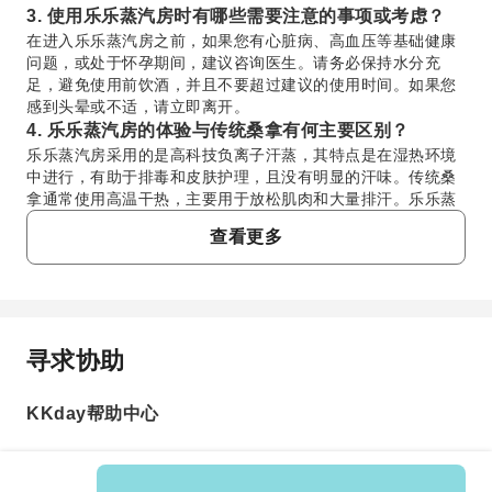
3. 使用乐乐蒸汽房时有哪些需要注意的事项或考虑？
在进入乐乐蒸汽房之前，如果您有心脏病、高血压等基础健康
问题，或处于怀孕期间，建议咨询医生。请务必保持水分充
足，避免使用前饮酒，并且不要超过建议的使用时间。如果您
感到头晕或不适，请立即离开。
4. 乐乐蒸汽房的体验与传统桑拿有何主要区别？
乐乐蒸汽房采用的是高科技负离子汗蒸，其特点是在湿热环境
中进行，有助于排毒和皮肤护理，且没有明显的汗味。传统桑
拿通常使用高温干热，主要用于放松肌肉和大量排汗。乐乐蒸
汽房旨在提供更温和、对皮肤更友好的体验。
查看更多
5. 一般情况下，参观乐乐蒸汽房的流程是怎样的？
通常，乐乐蒸汽房的体验包括换上舒适的衣物，进行简短的淋
浴，然后进入蒸汽房开始您的疗程。在疗程中，您将在富含负
离子的环境中放松身心。蒸汽结束后，通常会逐渐降温并补充
水分。具体流程如提前预订或储物柜分配等可能会因地点而
寻求协助
常问问题
异。
6. 建议多久使用一次乐乐蒸汽房以达到日常保养效果？
为了达到日常维护和长期获益，通常建议每周使用乐乐蒸汽房
KKday帮助中心
1. 乐乐蒸汽房建议每次使用多长时间？
1-2次。然而，个体耐受度和健康目标可能会影响这个频率。最
为了达到最佳效果和保证安全，乐乐蒸汽房的单次使用时
好从低频开始，随着身体适应蒸汽过程逐渐增加使用次数。
间建议在40-60分钟左右。如果您感到不适，请随时结束。
7. 在使用乐乐蒸汽房之前，有哪些特定的准备或建议？
使用前后保持充足水分也非常重要，以确保舒适的体验。