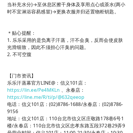
当补充水分)→至休息区擦干身体及享用点心或茶水(两小
时不宜淋浴容易感冒)→更换衣服并归还置物柜钥匙。
＊贴心提醒：
1. 乐乐采用的是负离子汗蒸，汗不会臭，反而会使皮肤
光滑细致，因此不须担心汗臭的问题。
2. 不可空腹
【门市资讯】
乐乐汗蒸幕官方LINE@：信义101店：
https://lin.ee/Pe4MKLn
、永春店：
https://line.me/R/ti/p/@632qeeop
电话：信义101店：(02)8786-1688/永春店：(02)8786-
9156
地址：信义101店：110台北市信义区庄敬路178巷6号1
楼/永春店：110台北市信义区忠孝东路五段372巷29弄9
号营业时间：信义101店：11:00-21:30/永春店：10:30-