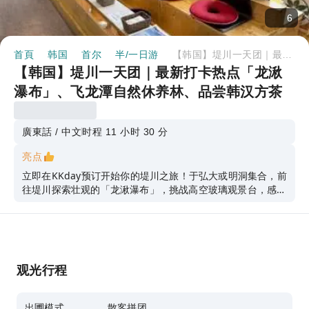
6
首頁
韩国
首尔
半/一日游
【韩国】堤川一天团｜最新打卡热点「龙湫瀑布」、飞龙潭自然休养林、品尝韩汉方茶｜首尔出发
【韩国】堤川一天团｜最新打卡热点「龙湫
瀑布」、飞龙潭自然休养林、品尝韩汉方茶
｜首尔出发
廣東話 / 中文
时程 11 小时 30 分
亮点
立即在KKday预订开始你的堤川之旅！于弘大或明洞集合，前
往堤川探索壮观的「龙湫瀑布」，挑战高空玻璃观景台，感受
心跳加速的刺激！接着，漫游飞龙潭自然休养林，沉浸于迷人
的湖光山色中，享受大自然的宁静。午餐时刻，品尝自家制的
荞麦面与香脆炸猪排定食，让味蕾大满足。最后，在浸脚
CAFÉ放松身心，细品韩汉方茶，为这次难忘的旅程画下完美
句点！
观光行程
出圑模式
散客拼团