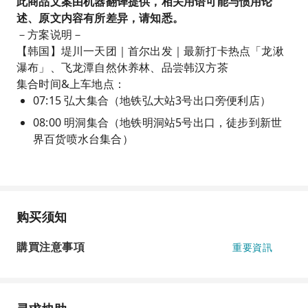
此商品文案由机器翻译提供，相关用语可能与惯用论
述、原文内容有所差异，请知悉。
－方案说明－
【韩国】堤川一天团｜首尔出发｜最新打卡热点「龙湫
瀑布」、飞龙潭自然休养林、品尝韩汉方茶
集合时间&上车地点：
07:15 弘大集合（地铁弘大站3号出口旁便利店）
08:00 明洞集合（地铁明洞站5号出口，徒步到新世
界百货喷水台集合）
购买须知
購買注意事項
重要資訊