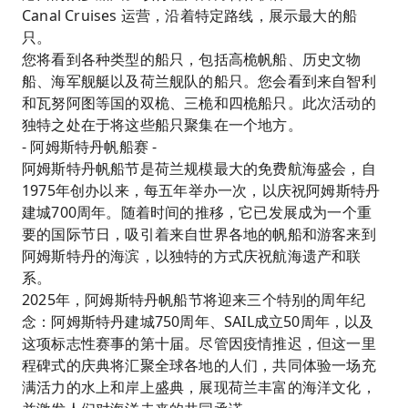
Canal Cruises 运营，沿着特定路线，展示最大的船
只。
您将看到各种类型的船只，包括高桅帆船、历史文物
船、海军舰艇以及荷兰舰队的船只。您会看到来自智利
和瓦努阿图等国的双桅、三桅和四桅船只。此次活动的
独特之处在于将这些船只聚集在一个地方。
- 阿姆斯特丹帆船赛 -
阿姆斯特丹帆船节是荷兰规模最大的免费航海盛会，自
1975年创办以来，每五年举办一次，以庆祝阿姆斯特丹
建城700周年。随着时间的推移，它已发展成为一个重
要的国际节日，吸引着来自世界各地的帆船和游客来到
阿姆斯特丹的海滨，以独特的方式庆祝航海遗产和联
系。
2025年，阿姆斯特丹帆船节将迎来三个特别的周年纪
念：阿姆斯特丹建城750周年、SAIL成立50周年，以及
这项标志性赛事的第十届。尽管因疫情推迟，但这一里
程碑式的庆典将汇聚全球各地的人们，共同体验一场充
满活力的水上和岸上盛典，展现荷兰丰富的海洋文化，