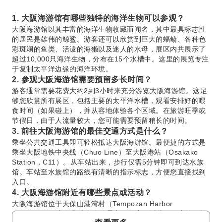
1. 大阪海游馆有哪些独特的海洋生物可以参观？
大阪海游馆以其丰富的海洋生物收藏而闻名，其中最具标志性
的居民是雄伟的鲸鲨。游客还可以欣赏到巨大的蝠鲼、各种色
彩斑斓的鱼类、活泼的海獭以及迷人的水母，展区内共展示了
超过10,000只海洋生物，分布在15个水槽中。这里的展览专注
于复制太平洋边缘的海洋环境。
2. 参观大阪海游馆需要预留多长时间？
游客通常需要花费大约2到3小时来充分游览大阪海游馆。这足
够您欣赏所有展区，包括主要的太平洋水槽，观看安排好的喂
食时间（如果碰上），并从容地体验各个区域。在旅游旺季或
节假日，由于人流量较大，您可能需要预留稍长的时间。
3. 前往大阪海游馆的最佳交通方式是什么？
乘坐公共交通工具即可轻松抵达大阪海游馆。最便捷的方式是
乘坐大阪地铁中央线（Chuo Line）至大阪港站（Osakako
Station，C11）。从车站出来，步行仅需5分钟即可到达水族
馆。车站至水族馆的路线有清晰的指示标志，方便您直接找到
入口。
4. 大阪海游馆附近有哪些景点或活动？
大阪海游馆位于天保山港湾村（Tempozan Harbor
Village），周边有几处迷人的景点。游客可以从天保山摩天轮