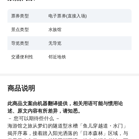
票券类型
电子票券(直接入场)
景点类型
水族馆
导览类型
无导览
交通便利性
邻近地铁
商品说明
此商品文案由机器翻译提供，相关用语可能与惯用论
述、原文内容有所差异，请知悉。
－ 您可以期待些什么 －
海游馆之旅从梦幻的隧道型水槽「鱼儿穿越道・水门」
揭开序幕，接着踏入阳光洒落的「日本森林」区域，与