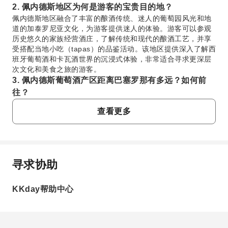
2. 佩内德斯地区为何是游客的宝贵目的地？
佩内德斯地区融合了丰富的酿酒传统、迷人的葡萄园风光和地
道的加泰罗尼亚文化，为游客提供迷人的体验。游客可以参观
历史悠久的家族经营酒庄，了解传统和现代的酿酒工艺，并享
受搭配当地小吃（tapas）的品鉴活动。该地区提供深入了解西
班牙葡萄酒和卡瓦酒世界的沉浸式体验，非常适合寻求更深层
次文化和美食之旅的游客。
3. 佩内德斯葡萄酒产区距离巴塞罗那有多远？如何前
往？
佩内德斯葡萄酒产区位于巴塞罗那西南方向，距离非常方便，
查看更多
通常只需 45-60 分钟的车程或火车车程。许多游客选择从巴塞
罗那参加组织好的旅行团，这些旅行团通常包括往返酒庄的舒
适交通。对于自由行，区域火车可以将巴塞罗那与佩内德斯地
区的城镇连接起来，例如被誉为该葡萄酒产区首府的维拉弗兰
卡-德尔-佩内德斯（Vilafranca del Penedès）。
寻求协助
4. 巴塞罗那是否是探索佩内德斯酒庄和体验葡萄酒品鉴
常问问题
的便捷起点？
KKday帮助中心
当然。巴塞罗那作为前往佩内德斯葡萄酒产区一日游的绝佳基
1. 佩内德斯地区以生产哪些类型的葡萄酒和卡瓦酒
地。其便利的地理位置使得通过旅行团可以轻松抵达，旅行团
而闻名？
提供无缝的往返交通；或者可以乘坐公共火车进行独立探索。
佩内德斯地区以其高品质的卡瓦酒（一种起泡酒）而闻
许多旅行团直接从巴塞罗那出发，提供一种轻松愉快的方式，
名，通常由马家婆（Macabeo）、帕雷亚达（Parellada）