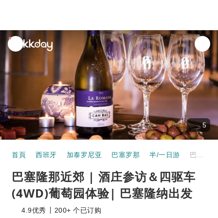
unread
notifications
5
首頁
西班牙
加泰罗尼亚
巴塞罗那
半/一日游
巴塞隆那近郊 | 酒庄参访＆四驱车(4WD)葡萄园体验| 巴塞隆纳出发
巴塞隆那近郊 | 酒庄参访＆四驱车
(4WD)葡萄园体验| 巴塞隆纳出发
4.9
优秀
200+ 个已订购