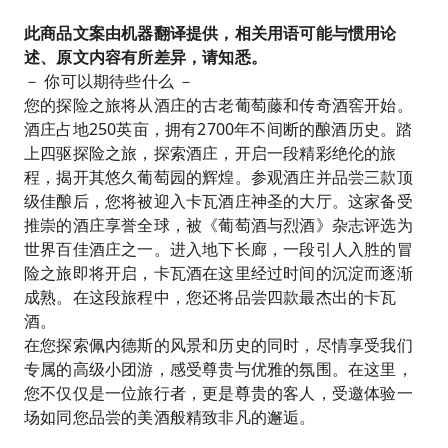
此商品文案由机器翻译提供，相关用语可能与惯用论
述、原文内容有所差异，请知悉。
－ 你可以期待些什么 －
您的探险之旅将从酒庄的古老葡萄藤和传奇酒窖开始。
酒庄占地250英亩，拥有2700年不间断的酿酒历史。踏
上四驱探险之旅，探索酒庄，开启一段精彩绝伦的旅
程，揭开其悠久葡萄园的辉煌。参观酒庄并品尝三款顶
级佳酿后，您将被迎入卡瓦酒庄神圣的大厅。这家备受
推崇的酒庄享誉全球，被《葡萄酒与烈酒》杂志评选为
世界百佳酒庄之一。进入地下长廊，一段引人入胜的冒
险之旅即将开启，卡瓦酒在这里经过时间的沉淀而逐渐
成熟。在这段旅程中，您还将品尝四款最杰出的卡瓦
酒。
在您探索佩内德斯的风景和历史的同时，尽情享受我们
专属的高级小团游，感受尊贵与优雅的氛围。在这里，
您不仅仅是一位旅行者，更是尊贵的客人，受邀体验一
场如同您品尝的美酒般精致非凡的邂逅。