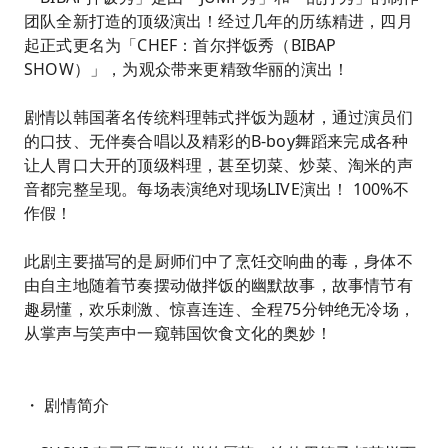
团队全新打造的顶级演出！经过几年的历练精进，四月
起正式更名为「CHEF：首尔拌饭秀（BIBAP
SHOW）」，为观众带来更精致华丽的演出！
剧情以韩国著名传统料理韩式拌饭为题材，通过演员们
的口技、无伴奏合唱以及精彩的B-boy舞蹈来完成各种
让人胃口大开的顶级料理，甚至切菜、炒菜、淘米的声
音都完整呈现。每场表演绝对现场LIVE演出！ 100%不
作假！
此剧主要描写的是厨师们中了烹饪交响曲的毒，身体不
由自主地随着节奏摆动做拌饭的幽默故事，故事情节有
趣易懂，欢乐刺激、惊喜连连、全程75分钟绝无冷场，
从掌声与笑声中一窥韩国饮食文化的奥妙！
・ 剧情简介