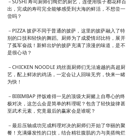
－SUSHI 寿司厨师们绚烂的厨艺，连使用筷子都花样百
出，完成的寿司完全能够感受到大海的鲜活，不想尝一
尝吗？
－PIZZA 披萨不同于普通的披萨，这里的披萨融入了特
别的口技和轻快的舞蹈。厨师为了成爱情邱比特，展开
了孤军奋战！新鲜出炉的披萨充满了浪漫的味道，是不
是很心动？
－CHICKEN NOODLE 鸡丝面厨师们无法逾越的高超厨
艺，配上鲜浓的鸡汤，一定会让人回味无穷，快来一睹
为快！
－BIBIMBAP 拌饭难得一见的顶级大厨赌上自尊心的终
极对决，这怎么会是简单的料理呢？包含了轻快旋律甚
至武术元素，究竟最后的赢家会是谁呢？
－最后压轴成功完成料理对决的厨师们开始了华丽的聚
餐！充满爆发性的口技，结合精壮腹肌的力与美搭绚烂