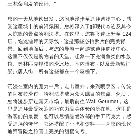
土花朵启发的设计。”
您的一天从地铁出发，悠闲地漫步至迪拜购物中心，感
受这座城市的前沿氛围。您将深入了解现代奇迹及其令
人惊叹的景点哈利法塔。在这里，您将飞速上升至 124
层，饱览迪拜的天际线 - 这是那些必拍照片的完美背
景。回到地面后，与您的导游一起游览迪拜购物中心。
这里不仅仅是购物者的天堂。想象一下充满鱼类的水族
馆、奥林匹克规模的滑冰场、室内瀑布 - 以及最新热门
景点唐人街，所有这些都在一个屋檐下。
沉浸在室内的魔力中后，走出室外，来到喷泉区，传统
的阿布拉滑过，哈利法塔成为众人瞩目的焦点。然后，
您将漫步穿过露天市场，最后前往 Wafi Gourmet，这
里是迪拜最受欢迎的巧克力品尝体验的所在地。这里是
游客们的最爱，您可以尽情品尝浓郁的手工巧克力，感
受迪拜的奢华。它还搭配了小吃和饮料——为您的现代
迪拜冒险之旅画上完美的甜蜜句号。