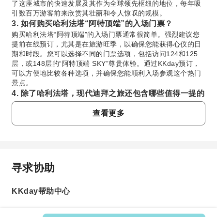
了这座城市的快速发展及其作为全球领先枢纽的地位，每年吸
引数百万游客前来欣赏其壮丽和令人惊叹的规模。
3. 如何购买哈利法塔“阿特顶端”的入场门票？
购买哈利法塔“阿特顶端”的入场门票通常很简单。强烈建议您
提前在线预订，尤其是在旅游旺季，以确保您能获得心仪的日
期和时段。您可以选择不同的门票选项，包括访问124和125
层，或148层的“阿特顶端 SKY”尊贵体验。通过KKday预订，
可以方便地比较各种选项，并确保您能顺利入场参观这个热门
景点。
4. 除了哈利法塔，现代迪拜之旅还包含哪些值得一提的
景点？
查看更多
现代迪拜之旅通常不止包括哈利法塔。紧邻其旁的是巨大的迪
拜购物中心（Dubai Mall），这里是世界一流购物、餐饮和娱
乐的中心，内有迪拜水族馆和水下动物园（Dubai Aquarium &
Underwater Zoo）以及迪拜音乐喷泉（Dubai Fountain）表
演。此外，例如在Wafi Gourmet品尝巧克力等体验，也提供了
寻求协助
愉悦的味蕾享受，展示了当地风味和奢华甜点。
常问问题
5. 前往哈利法塔及附近的迪拜购物中心推荐的交通方式
是什么？
KKday帮助中心
1. 哈利法塔“阿特顶端”观景台提供哪些独特的体
前往哈利法塔和迪拜购物中心最便捷的方式是乘坐迪拜地铁红
验？
线，在“哈利法塔/迪拜购物中心站”（Burj Khalifa/Dubai Mall
哈利法塔“阿特顶端”观景台位于124和125层，提供迪拜无
Station）下车。从那里，一条有空调的室内走道可直接连接到