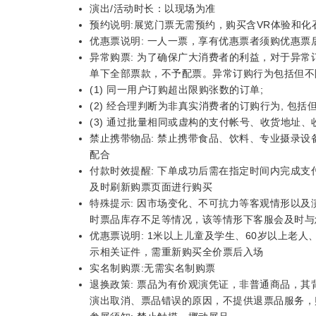
演出/活动时长：以现场为准
预约说明:展览门票无需预约，购买含VR体验和
优惠票说明: 一人一票，享有优惠票者须购优惠票
异常购票: 为了确保广大消费者的利益，对于异
单下全部票款，不予配票。异常订购行为包括但不
(1) 同一用户订购超出限购张数的订单;
(2) 经合理判断为非真实消费者的订购行为, 包
(3) 通过批量相同或虚构的支付帐号、收货地址
禁止携带物品: 禁止携带食品、饮料、专业摄录
配合
付款时效提醒: 下单成功后需在指定时间内完成
及时刷新购票页面进行购买
特殊提示: 因市场变化、不可抗力等客观情形以
时票品库存不足等情况，该等情形下客服会及时与
优惠票说明: 1米以上儿童及学生、60岁以上老
示相关证件，需重新购买全价票后入场
实名制购票:无需实名制购票
退换政策: 票品为有价观演凭证，非普通商品，其
演出取消、票品错误的原因，不提供退票品服务，