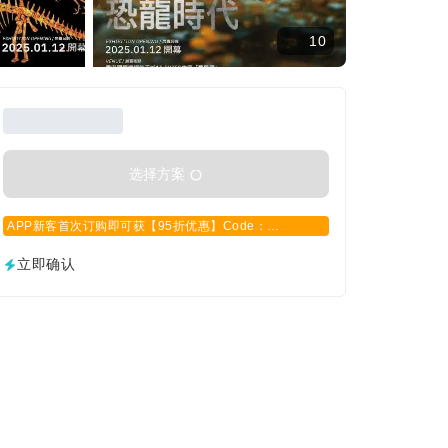
10
选择方案
APP新客首次订购即可获【95折优惠】Code：
APPCN2025
立即确认