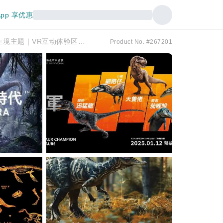
pp 享优惠
【KKday 亲子好去处】恐龙时代一恐龙古生物化石科普展｜6大恐龙生境主题｜VR互动体验区｜3万呎沉浸式古生物化石展览｜中国第一龙/大熊猫祖先｜香港国际机场航天城11 SKIES
Product No. #267201