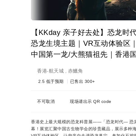
【KKday 亲子好去处】恐龙
恐龙生境主题｜VR互动体验区
中国第一龙/大熊猫祖先｜香港国际
香港
航天城
赤鱲角
-
,
2.5
低于预期
已售出 300+
不可取消
现场请出示 QR code
香港史上最大规模的恐龙科普展——「恐龙时代— 恐龙古
幕！展览汇聚中国古生物学会的珍贵藏品，展示多种海
VR互动体验区，让您亲自走进恐龙巢穴、参加化石挖