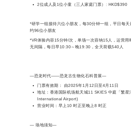
2位成人及1位小童（三人家庭门票）: HKD$390
*研学一组接待六位小朋友，每30分钟一组，平日每天
约96位小朋友
*VR体验内容15分钟/次，单场一次容纳15人，运营
无间隔，每日早10:30～晚19:30，全天荷载540人
—恐龙时代——恐龙古生物化石科普展—
门票有效期： 由2025年1月12日至4月11日
地址：香港国际机场航天城11 SKIES 中庭「繁星汇」（Star
International Airport)
营业时间：早上10 时正至晚上8 时正
— 场地须知—