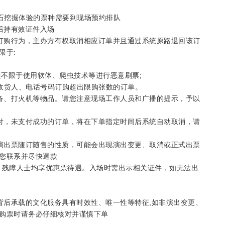
化石挖掘体验的票种需要到现场预约排队
后持有效证件入场
常订购行为，主办方有权取消相应订单并且通过系统原路退回该订
限于:
括但不限于使用软体、爬虫技术等进行恶意刷票;
、收货人、电话号码订购超出限购张数的订单。
设备、打火机等物品。请您注意现场工作人员和广播的提示，予以
支付，未支付成功的订单，将在下单指定时间后系统自动取消，请
及演出票随订随售的性质，可能会出现演出变更、取消或正式出票
您联系并尽快退款
人、残障人士均享优惠票待遇。入场时需出示相关证件，如无法出
背后承载的文化服务具有时效性、唯一性等特征,如非演出变更、
购票时请务必仔细核对并谨慎下单