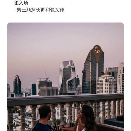
恤入场
- 男士须穿长裤和包头鞋