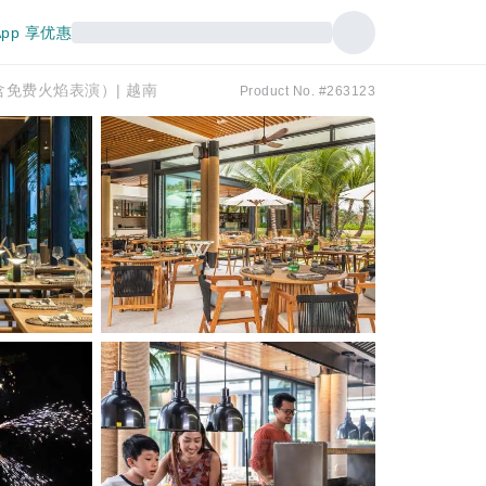
pp 享优惠
（含免费火焰表演）| 越南
Product No. #263123