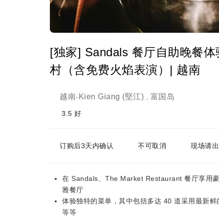
[独家] Sandals 餐厅自助晚
村（含免费火焰表演）| 越南
越南
Kien Giang (堅江)
富国岛
-
,
3.5
好
订购后3天内确认
不可取消
现场请出
在 Sandals、The Market Restaurant 餐厅享用豪华
雅餐厅
体验独特的菜单，其中包括多达 40 道采用最新
等等