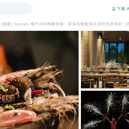
下载 A
[独家] Sandals 餐厅自助晚餐体验 - 富国岛帆船俱乐部特色度假村