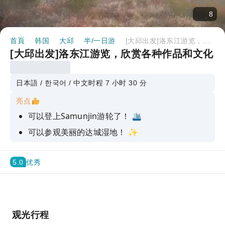
8
首頁
韩国
大邱
半/一日游
[大邱出发]洛东江游览，欣赏各种作品和文化
[大邱出发]洛东江游览，欣赏各种作品和文化
日本語 / 한국어 / 中文
时程 7 小时 30 分
亮点
可以登上Samunjin游轮了！ 🛳️
可以参观美丽的达城湿地！ ✨
可以看到与河流文化相关的建筑！ 🏢
5.0
优秀
观光行程