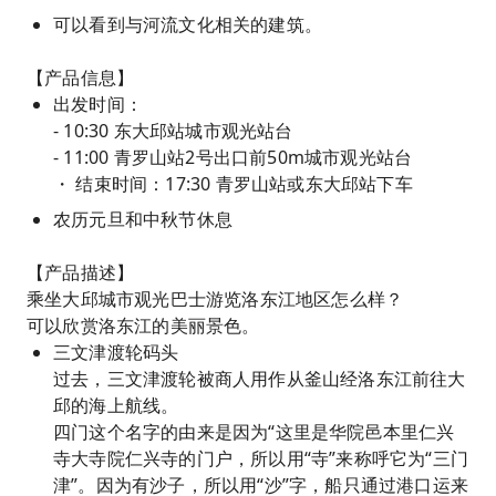
可以看到与河流文化相关的建筑。
【产品信息】
出发时间：
- 10:30 东大邱站城市观光站台
- 11:00 青罗山站2号出口前50m城市观光站台
・ 结束时间：17:30 青罗山站或东大邱站下车
农历元旦和中秋节休息
【产品描述】
乘坐大邱城市观光巴士游览洛东江地区怎么样？
可以欣赏洛东江的美丽景色。
三文津渡轮码头
过去，三文津渡轮被商人用作从釜山经洛东江前往大
邱的海上航线。
四门这个名字的由来是因为“这里是华院邑本里仁兴
寺大寺院仁兴寺的门户，所以用“寺”来称呼它为“三门
津”。因为有沙子，所以用“沙”字，船只通过港口运来