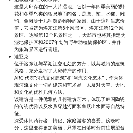
这是大邱存在的一大片湿地。它以一年四季美丽的野
花和冬季鸟类的栖息地而闻名，是鹰、蛇、水獭、雕
鸮、金雕等十几种濒危物种的家园。由于这种生态价
值，它被选为洛东江第6个风景区、洛东江第12个风
景区、达城第12个风景区之一，大邱市也将其指定为
湿地保护区和2007年划为野生动植物保护区，并作
为旅游景区进行管理。
迪亚克
位于洛东江与琴湖江交汇处的方舟，以其独特的建筑
风格，充分发挥了大邱特产的作用。
ARC 代表“河流文化建筑”和“河流文化艺术”，作为体
现河流文化一切的建筑和艺术品，以及对天空、大地
和文化的优雅几何方法。
该建筑是一件优雅的几何建筑艺术，体现了韩国陶瓷
的传统优雅以及水燕穿越河面和鱼跃出水面等自然特
征。
深受休闲骑行者、情侣、家庭游客的喜爱。傍晚时
分，这里变得更加美丽，只需在日落时分前往展望台