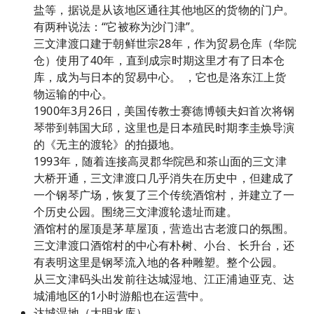
盐等，据说是从该地区通往其他地区的货物的门户。
有两种说法：“它被称为沙门津”。
三文津渡口建于朝鲜世宗28年，作为贸易仓库（华院
仓）使用了40年，直到成宗时期这里才有了日本仓
库，成为与日本的贸易中心。 ，它也是洛东江上货
物运输的中心。
1900年3月26日，美国传教士赛德博顿夫妇首次将钢
琴带到韩国大邱，这里也是日本殖民时期李圭焕导演
的《无主的渡轮》的拍摄地。
1993年，随着连接高灵郡华院邑和茶山面的三文津
大桥开通，三文津渡口几乎消失在历史中，但建成了
一个钢琴广场，恢复了三个传统酒馆村，并建立了一
个历史公园。围绕三文津渡轮遗址而建。
酒馆村的屋顶是茅草屋顶，营造出古老渡口的氛围。
三文津渡口酒馆村的中心有朴树、小台、长升台，还
有表明这里是钢琴流入地的各种雕塑。整个公园。
从三文津码头出发前往达城湿地、江正浦迪亚克、达
城浦地区的1小时游船也在运营中。
达城湿地（大明水库）