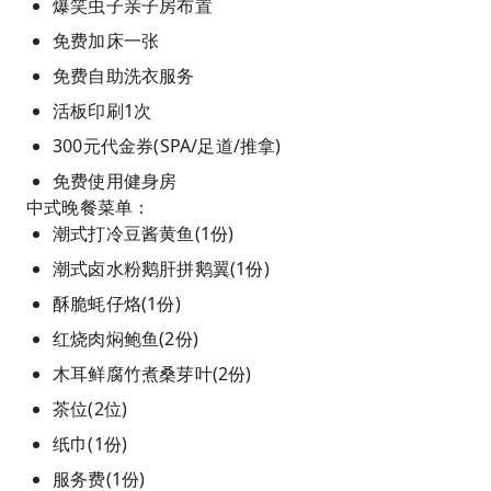
爆笑虫子亲子房布置
免费加床一张
免费自助洗衣服务
活板印刷1次
300元代金券(SPA/足道/推拿)
免费使用健身房
中式晚餐菜单：
潮式打冷豆酱黄鱼(1份)
潮式卤水粉鹅肝拼鹅翼(1份)
酥脆蚝仔烙(1份)
红烧肉焖鲍鱼(2份)
木耳鲜腐竹煮桑芽叶(2份)
茶位(2位)
纸巾(1份)
服务费(1份)