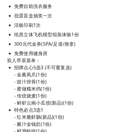
免费自助洗衣服务
扭蛋盲盒抽奖一次
活板印刷1次
纸质立体飞机模型组装体验1份
300元代金券(SPA/足道/推拿)
免费使用健身房
双人早茶菜单：
招牌点心5选3 (不可重复选)
- 金酱凤爪(1份)
- 豉汁排骨(1份)
- 蜜做糯米鸡(1份)
- 传统烧麦(1份)
- 鲜虾云南小瓜饺(新品)(1份)
特色必点3选1
- 红米脆虾肠(新品)(1份)
- 酱汁金钱肚(1份)
- 鲜滑虾饺(1份)