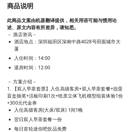
商品说明
此商品文案由机器翻译提供，相关用语可能与惯用论
述、原文内容有所差异，请知悉。
－ 酒店资讯－
酒店地点：深圳福田区深南中路4028号田面城市大
厦
入住时间：14:00
退房时间：12:00
－ 方案介绍－
1. 【双人早茶套票】入住高级客房+双人早茶套餐+扭蛋
盲盒抽奖+活板印刷1次+纸质立体飞机模型组装体验1份
+300元代金券
入住高级客房(大床/双床) 1间1晚
翌日双人早茶套餐一份
每日首轮迷你吧饮品免费