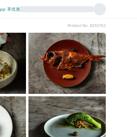
pp 享优惠
Product No. #253762