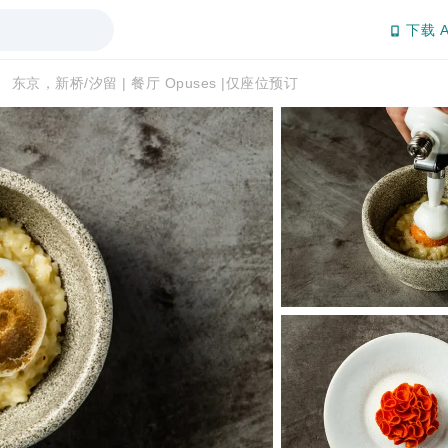
下载 A
东京，新桥/汐留 | 餐厅 Opuses |仅座位预订