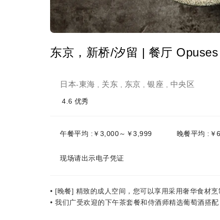
东京，新桥/汐留 | 餐厅 Opuse
日本
東海
关东
东京
银座
中央区
-
,
,
,
,
4.6
优秀
午餐平均 :￥3,000～￥3,999
晚餐平均 :￥6
现场请出示电子凭证
• [晚餐] 精致的成人空间，您可以享用采用奢华食
• 我们广受欢迎的下午茶套餐和侍酒师精选葡萄酒搭配